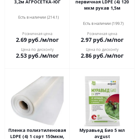
3,2м АГРОСЕТКА-ЮГ
первичная LDPE (4) 120
мкм рукав 1,5м
Есть в наличии (214.1)
Есть в наличии (199.7)
Розничная цена
Розничная цена
2.69
руб.
/м/пог
2.97
руб.
/м/пог
Цена по дисконту
Цена по дисконту
2.53
руб.
/м/пог
2.86
руб.
/м/пог
Пленка полиэтиленовая
Муравьед Био 5 мл
LDPE (4) 1 сорт 150мкм,
avgust