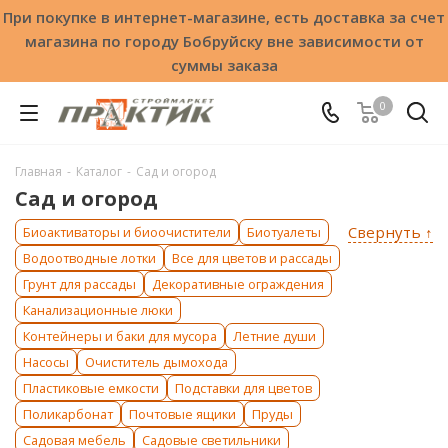
При покупке в интернет-магазине, есть доставка за счет
магазина по городу Бобруйску вне зависимости от
суммы заказа
0
Главная
-
Каталог
-
Сад и огород
Сад и огород
Свернуть ↑
Биоактиваторы и биоочистители
Биотуалеты
Водоотводные лотки
Все для цветов и рассады
Грунт для рассады
Декоративные ограждения
Канализационные люки
Контейнеры и баки для мусора
Летние души
Насосы
Очиститель дымохода
Пластиковые емкости
Подставки для цветов
Поликарбонат
Почтовые ящики
Пруды
Садовая мебель
Садовые светильники