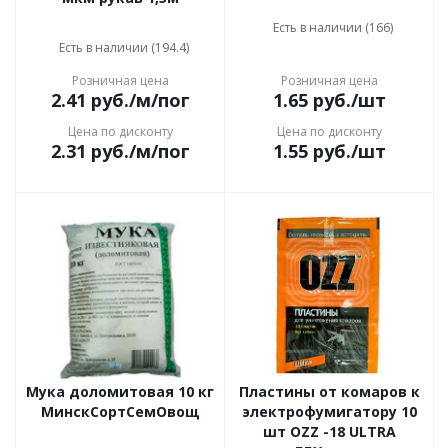
Есть в наличии (166)
Есть в наличии (194.4)
Розничная цена
Розничная цена
2.41
руб.
/м/пог
1.65
руб.
/шт
Цена по дисконту
Цена по дисконту
2.31
руб.
/м/пог
1.55
руб.
/шт
Мука доломитовая 10 кг
Пластины от комаров к
МинскСортСемОвощ
электрофумигатору 10
шт OZZ -18 ULTRA