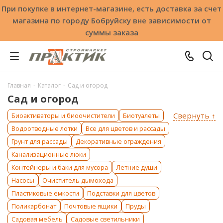
При покупке в интернет-магазине, есть доставка за счет
магазина по городу Бобруйску вне зависимости от
суммы заказа
Главная
-
Каталог
-
Сад и огород
Сад и огород
Свернуть ↑
Биоактиваторы и биоочистители
Биотуалеты
Водоотводные лотки
Все для цветов и рассады
Грунт для рассады
Декоративные ограждения
Канализационные люки
Контейнеры и баки для мусора
Летние души
Насосы
Очиститель дымохода
Пластиковые емкости
Подставки для цветов
Поликарбонат
Почтовые ящики
Пруды
Садовая мебель
Садовые светильники