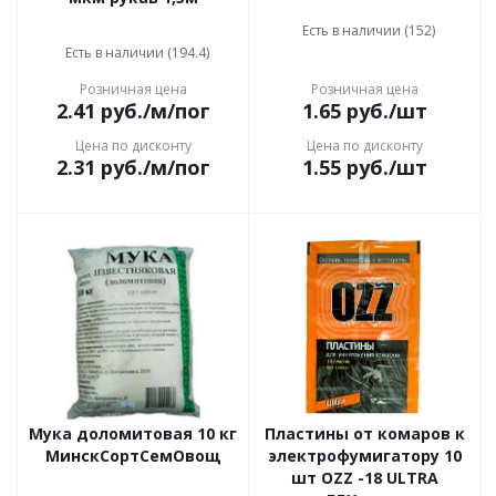
Есть в наличии (152)
Есть в наличии (194.4)
Розничная цена
Розничная цена
2.41
руб.
/м/пог
1.65
руб.
/шт
Цена по дисконту
Цена по дисконту
2.31
руб.
/м/пог
1.55
руб.
/шт
Мука доломитовая 10 кг
Пластины от комаров к
МинскСортСемОвощ
электрофумигатору 10
шт OZZ -18 ULTRA