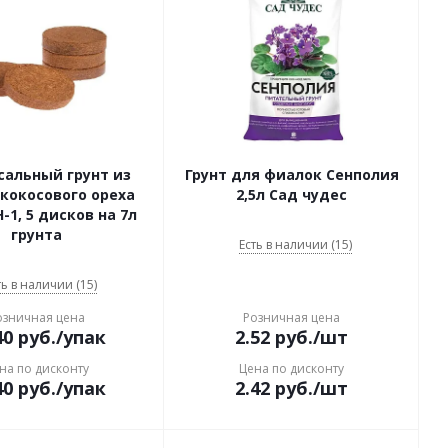
сальный грунт из
Грунт для фиалок Сенполия
кокосового ореха
2,5л Сад чудес
-1, 5 дисков на 7л
грунта
Есть в наличии (15)
ть в наличии (15)
озничная цена
Розничная цена
40
руб.
/упак
2.52
руб.
/шт
на по дисконту
Цена по дисконту
40
руб.
/упак
2.42
руб.
/шт