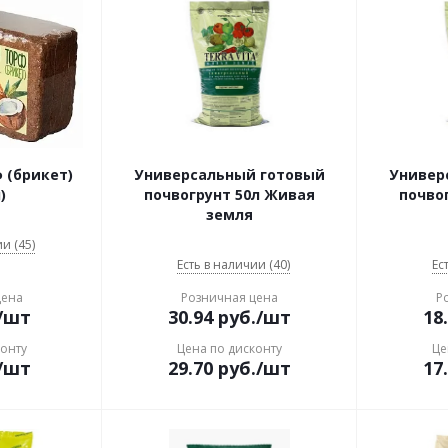
 (брикет)
Универсальный готовый
Универ
)
почвогрунт 50л Живая
почво
земля
и (45)
Есть в наличии (40)
Ес
цена
Розничная цена
Р
/шт
30.94
руб.
/шт
18
конту
Цена по дисконту
Це
/шт
29.70
руб.
/шт
17