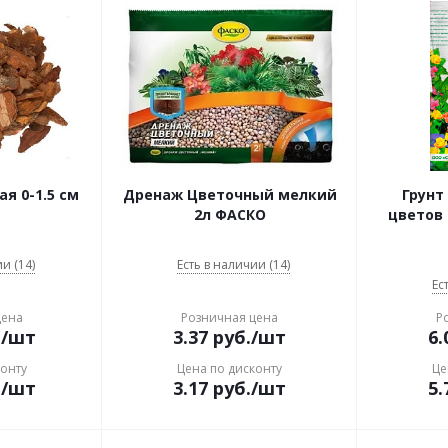
я 0-1.5 см
Дренаж Цветочный мелкий
Грунт
2л ФАСКО
цветов
и (14)
Есть в наличии (14)
Ес
цена
Розничная цена
Р
.
/шт
3.37
руб.
/шт
6.
конту
Цена по дисконту
Це
.
/шт
3.17
руб.
/шт
5.