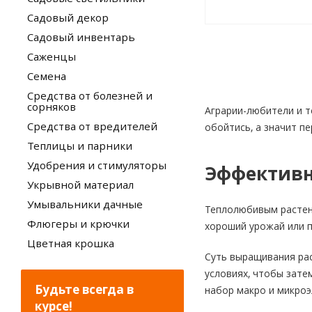
Садовый декор
Садовый инвентарь
Саженцы
Семена
Средства от болезней и
сорняков
Аграрии-любители и т
Средства от вредителей
обойтись, а значит п
Теплицы и парники
Удобрения и стимуляторы
Эффективн
Укрывной материал
Умывальники дачные
Теплолюбивым растени
Флюгеры и крючки
хороший урожай или пы
Цветная крошка
Суть выращивания рас
условиях, чтобы зате
Будьте всегда в
набор макро и микроэ
курсе!