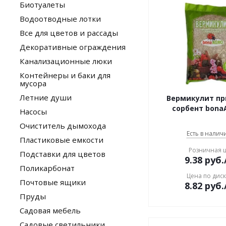
Биотуалеты
Водоотводные лотки
Все для цветов и рассады
Декоративные ограждения
Канализационные люки
Контейнеры и баки для
мусора
Летние души
Вермикулит п
сорбент bona
Насосы
Очиститель дымохода
Есть в наличи
Пластиковые емкости
Розничная 
Подставки для цветов
9.38
руб.
Поликарбонат
Цена по дис
Почтовые ящики
8.82
руб.
Пруды
Садовая мебель
Садовые светильники