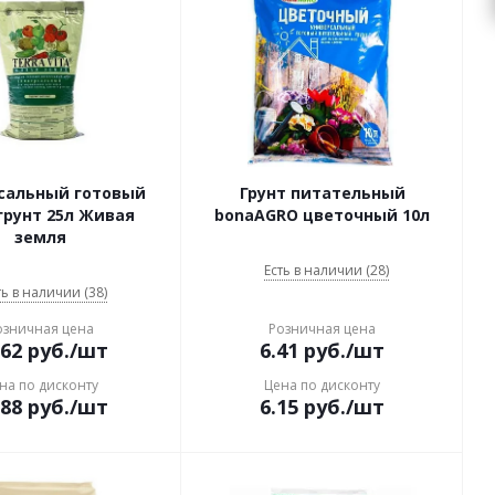
сальный готовый
Грунт питательный
грунт 25л Живая
bonaAGRO цветочный 10л
земля
Есть в наличии (28)
ть в наличии (38)
озничная цена
Розничная цена
.62
руб.
/шт
6.41
руб.
/шт
на по дисконту
Цена по дисконту
.88
руб.
/шт
6.15
руб.
/шт