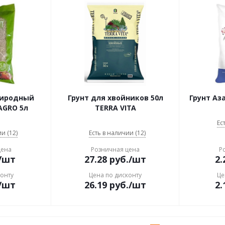
риродный
Грунт для хвойников 50л
Грунт Аз
AGRO 5л
TERRA VITA
Ес
и (12)
Есть в наличии (12)
цена
Розничная цена
Р
/шт
27.28
руб.
/шт
2.
конту
Цена по дисконту
Це
/шт
26.19
руб.
/шт
2.