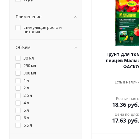
Применение
стимуляция роста и
питания
Объем
Грунт для то
30 мл
перцев Малы
250 мл
ФАСКО
300 мл
1 л
Есть в наличи
2 л
2.5 л
Розничная 
4 л
18.36
руб
5 л
Цена по дис
6 л
17.63
руб
6.5 л
7 л