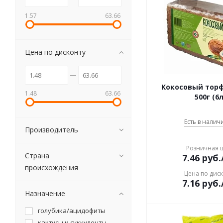
1.57
63.66
Цена по дисконту
Кокосовый торф
1.48
63.66
500г (6л
Есть в наличи
Производитель
Розничная 
Страна
7.46
руб.
происхождения
Цена по дис
7.16
руб.
Назначение
голубика/ацидофиты
кактусы и суккуленты