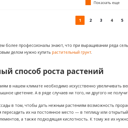
Показать еще
1
2
3
4
5
ем более профессионалы знают, что при выращивании ряда сель
ервым делом нужно купить
растительный грунт
.
ый способ роста растений
ям в нашем климате необходимо искусственно увеличивать вег
шное цветение. А в ряде случаев ни того, ни другого не получи
сады в том, чтобы дать нежным растениям возможность прорас
м пересадить их на постоянное место — в теплицу или открыты
лементов, а также подходящая кислотность. К тому же их нужно