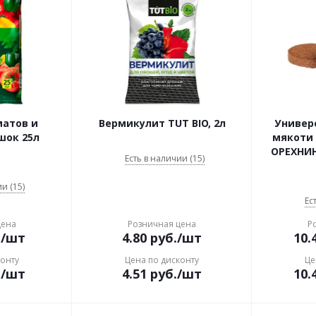
матов и
Вермикулит TUT BIO, 2л
Универ
шок 25л
мякоти 
ОРЕХНИН
Есть в наличии (15)
и (15)
Ес
цена
Розничная цена
Р
.
/шт
4.80
руб.
/шт
10.
конту
Цена по дисконту
Це
.
/шт
4.51
руб.
/шт
10.