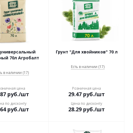
 универсальный
Грунт "Для хвойников" 70 л
ный 70л Агробалт
Есть в наличии (17)
ть в наличии (17)
озничная цена
Розничная цена
.87
руб.
/шт
29.47
руб.
/шт
на по дисконту
Цена по дисконту
.64
руб.
/шт
28.29
руб.
/шт