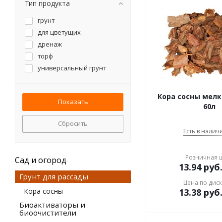
10 л
Тип продукта
25 л
грунт
50 л
для цветущих
70 л
дренаж
торф
универсальный грунт
Кора сосны мелка
60л
Сбросить
Есть в наличи
Розничная 
Сад и огород
13.94
руб
Грунт для рассады
Цена по дис
Кора сосны
13.38
руб
Биоактиваторы и
биоочистители