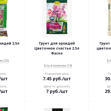
хидей 2.5л
Грунт для орхидей
Грунт
Цветочное счастье 2.5л
цветоч
Фаско
и (20)
Ес
Есть в наличии (19)
цена
Розничная цена
Р
/шт
7.45
руб.
/шт
30
конту
Цена по дисконту
Це
/шт
7
руб.
/шт
29