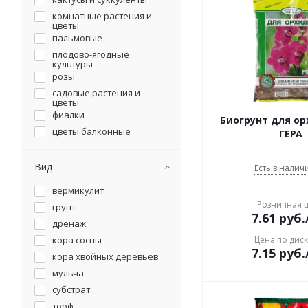
комнатные растения и
цветы
пальмовые
плодово-ягодные
культуры
розы
садовые растения и
цветы
фиалки
Биогрунт для ор
цветы балконные
ГЕРА
цитрусовые растения
рассадный
Вид
Есть в наличи
универсальный
вермикулит
универсальный
Розничная 
грунт
7.61
руб.
дренаж
кора сосны
Цена по дис
7.15
руб.
кора хвойных деревьев
мульча
субстрат
торф