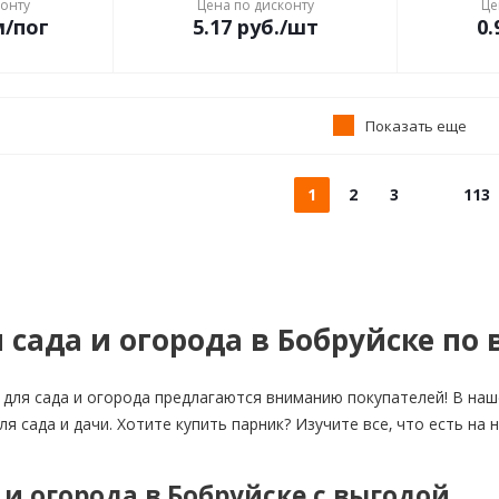
конту
Цена по дисконту
Це
м/пог
5.17
руб.
/шт
0.
Показать еще
1
2
3
113
 сада и огорода в Бобруйске по
для сада и огорода предлагаются вниманию покупателей! В наш
ля сада и дачи. Хотите купить парник? Изучите все, что есть н
 и огорода в Бобруйске с выгодой