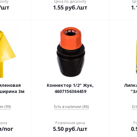
конту
Цена по дисконту
Це
/шт
1.55
руб.
/шт
1.
иленовая
Коннектор 1/2" Жук,
Липка
 ширина 3м
4607156364459
"З
и (99)
Есть в наличии (86)
Ес
цена
Розничная цена
Р
м/пог
5.50
руб.
/шт
0.