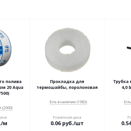
го полива
Прокладка для
Трубка 
ом 20 Aqua
термошайбы, поролоновая
4,0 
/500)
Есть в наличии (1083)
Есть
 (2000)
цена
Розничная цена
Р
.
/м
0.06
руб.
/шт
0.5