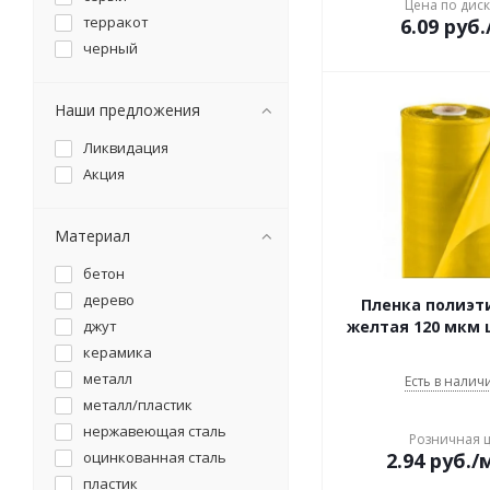
Цена по дис
бордюр садовый
терракот
6.09
руб.
бороздовичок
черный
бочка
брандспойт
Наши предложения
бур садовый
вазон
Ликвидация
вермикулит
Акция
веткорез
вилы
Материал
вкладыш
вставка удлинение
бетон
выкручиватель клещей
дерево
Пленка полиэт
газон
джут
желтая 120 мкм
гамак
керамика
гель после укусов
металл
Есть в наличи
насекомых
металл/пластик
гербицид
нержавеющая сталь
горох
Розничная 
оцинкованная сталь
2.94
руб.
/
горчица
пластик
горшок