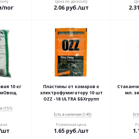
конту
Цена по дисконту
Це
м/пог
2.06
руб.
/шт
2.3
вая 10 кг
Пластины от комаров к
Стаканчи
емОвощ
электрофумигатору 10 шт
мл. з
OZZ -18 ULTRA ББХгрупп
и (151)
Есть в наличии (145)
Ест
цена
Розничная цена
Р
/шт
1.65
руб.
/шт
1.