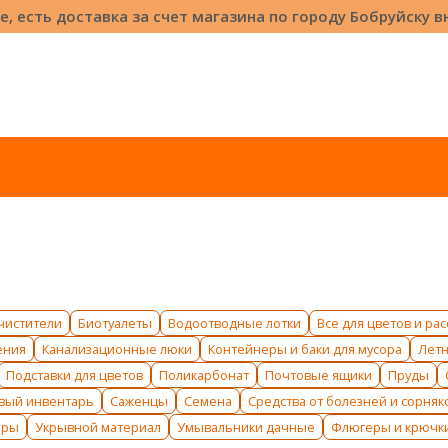
е, есть доставка за счет магазина по городу Бобруйску 
чистители
Биотуалеты
Водоотводные лотки
Все для цветов и ра
ения
Канализационные люки
Контейнеры и баки для мусора
Лет
Подставки для цветов
Поликарбонат
Почтовые ящики
Пруды
вый инвентарь
Саженцы
Семена
Средства от болезней и сорняк
оры
Укрывной материал
Умывальники дачные
Флюгеры и крючк