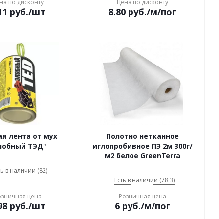
на по дисконту
Цена по дисконту
11
руб.
/шт
8.80
руб.
/м/пог
я лента от мух
Полотно нетканное
лобный ТЭД"
иглопробивное ПЭ 2м 300г/
м2 белое GreenTerra
ть в наличии (82)
Есть в наличии (78.3)
озничная цена
Розничная цена
98
руб.
/шт
6
руб.
/м/пог