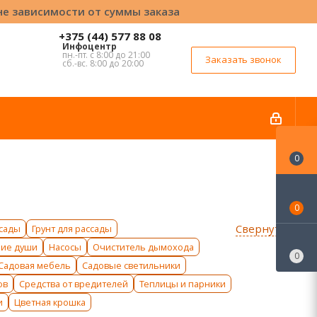
вне зависимости от суммы заказа
+375 (44) 577 88 08
Инфоцентр
пн.-пт. с 8:00 до 21:00
Заказать звонок
сб.-вс. 8:00 до 20:00
0
0
Свернуть ↑
ссады
Грунт для рассады
ние души
Насосы
Очиститель дымохода
0
Садовая мебель
Садовые светильники
ов
Средства от вредителей
Теплицы и парники
и
Цветная крошка