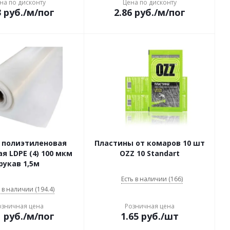
на по дисконту
Цена по дисконту
3
руб.
/м/пог
2.86
руб.
/м/пог
 полиэтиленовая
Пластины от комаров 10 шт
я LDPE (4) 100 мкм
OZZ 10 Standart
рукав 1,5м
Есть в наличии (166)
 в наличии (194.4)
озничная цена
Розничная цена
1
руб.
/м/пог
1.65
руб.
/шт