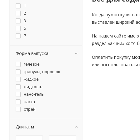
1
желоб
2
забор декоративный
Когда нужно купить п
3
заглушка
выставлен широкий ас
5
зажим
7
На нашем сайте имеют
земляника
раздел «акции» хотя 
зонт
извлекатель сорняков
Форма выпуска
Оплатить покупку мож
инсектицид
гелевое
или воспользоваться
календула
гранулы, порошок
камера для тюбинга
жидкое
канистра
жидкость
капуста
нано-гель
каркас теплицы
паста
кассета для рассады
спрей
катушка для шланга
качели
Длина, м
кашпо
клапан