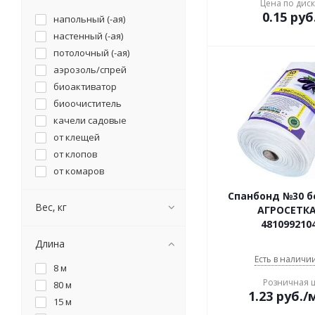
Цена по дис
0.15
руб
напольный (-ая)
настенный (-ая)
потолочный (-ая)
аэрозоль/спрей
биоактиватор
биоочиститель
качели садовые
от клещей
от клопов
от комаров
от кротов
Спанбонд №30 б
от крыс и мышей
Вес, кг
АГРОСЕТК
от моли
481099210
от муравьев
Длина
от мух
Есть в наличии
8 м
от насекомых
Розничная 
80 м
от тараканов
1.23
руб.
/
15 м
рукомойник