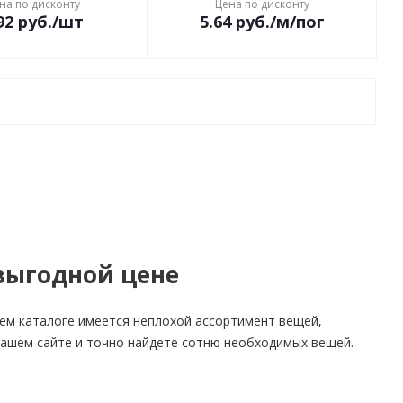
на по дисконту
Цена по дисконту
92
руб.
/шт
5.64
руб.
/м/пог
 выгодной цене
ем каталоге имеется неплохой ассортимент вещей,
а нашем сайте и точно найдете сотню необходимых вещей.