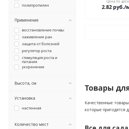
Цена по дис
полипропилен
2.82
руб.
/
грабли
полипропилен
грунт
полиэтилен
Применение
движок снеговой
сталь
держатель для
восстановление почвы
балконного ящика
фарфор
держатель для кашпо
заживление ран
чугун
держатель садового
защита от болезней
инструмента
регулятор роста
диван/кровать
стимуляция роста и
для выгребных ям
питания
для дачного туалета
укоренение
дождеприемник
дождесборник
Высота, см
Товары для
дренаж
дровница
Установка
душ садовый
Качественные товары 
душица
настенная
которые пригодятся д
дыня
емкость для воды
Количество мест
Все для сада
емкость для душа