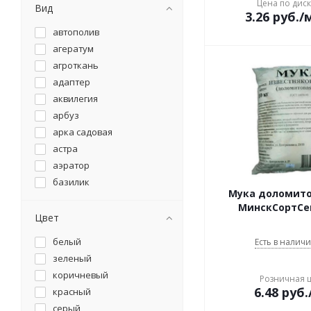
рассада
Цена по дис
Вид
3.26
руб.
/
розы
автополив
садовые растения и
цветы
агератум
фиалки
агроткань
хвойные
адаптер
цветы балконные
аквилегия
цитрусовые растения
арбуз
для дезинфекции
арка садовая
рассадный
астра
универсальное
аэратор
универсальное
базилик
универсальный
Мука доломито
бак
универсальный
МинскСортС
бак для мусора
Цвет
бак хозяйственный
белый
Есть в наличи
баклажан
зеленый
банкетка
коричневый
Розничная 
бархатцы
6.48
руб.
красный
биотуалет
серый