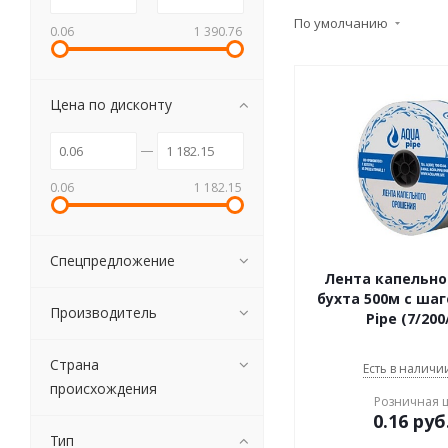
По умолчанию
0.06
1 390.76
Цена по дисконту
0.06
1 182.15
Спецпредложение
Лента капельно
бухта 500м с шаг
Производитель
Pipe (7/200
Страна
Есть в наличии
происхождения
Розничная 
0.16
руб
Тип