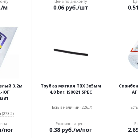
конту
Цена по дисконту
Це
.
/м
0.06
руб.
/шт
0.5
елый 3.2м
Трубка мягкая ПВХ 3х5мм
Спанбон
А-ЮГ
4,0 bar, IS0021 SPEC
АГ
4381
Есть в наличии (226.7)
Есть
 (273.5)
цена
Розничная цена
Р
м/пог
0.38
руб.
/м/пог
2.6