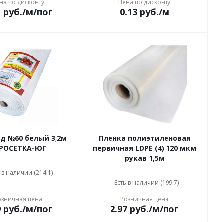
на по дисконту
Цена по дисконту
1
руб.
/м/пог
0.13
руб.
/м
д №60 белый 3,2м
Пленка полиэтиленовая
РОСЕТКА-ЮГ
первичная LDPE (4) 120 мкм
рукав 1,5м
 в наличии (214.1)
Есть в наличии (199.7)
озничная цена
Розничная цена
9
руб.
/м/пог
2.97
руб.
/м/пог