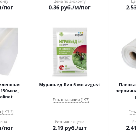
конту
Цена по дисконту
Це
м/пог
0.36
руб.
/м/пог
2.5
иленовая
Муравьед Био 5 мл avgust
Пленка
т 150мкм,
первична
olinet
Есть в наличии (197)
 (197.3)
Есть
цена
Розничная цена
Р
м/пог
2.19
руб.
/шт
2.4