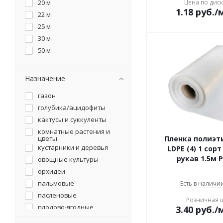
20 м
Цена по дис
универсальная
1.18
руб.
/
22 м
25 м
30 м
50 м
Назначение
газон
голубика/ацидофиты
кактусы и суккуленты
комнатные растения и
цветы
Пленка полиэт
кустарники и деревья
LDPE (4) 1 сор
рукав 1.5м P
овощные культуры
орхидеи
пальмовые
Есть в наличии
пасленовые
Розничная 
плодово-ягодные
3.40
руб.
/
культуры