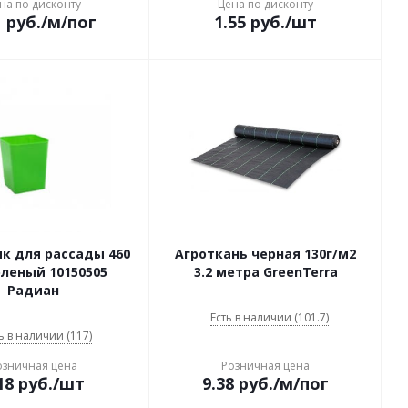
на по дисконту
Цена по дисконту
1
руб.
/м/пог
1.55
руб.
/шт
к для рассады 460
Агроткань черная 130г/м2
еленый 10150505
3.2 метра GreenTerra
Радиан
Есть в наличии (101.7)
ь в наличии (117)
озничная цена
Розничная цена
18
руб.
/шт
9.38
руб.
/м/пог