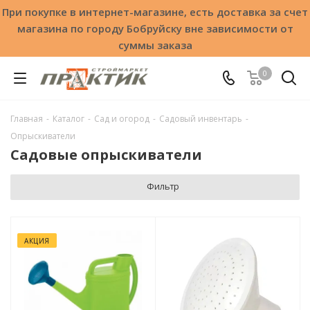
При покупке в интернет-магазине, есть доставка за счет
магазина по городу Бобруйску вне зависимости от
суммы заказа
0
Главная
-
Каталог
-
Сад и огород
-
Садовый инвентарь
-
Опрыскиватели
Садовые опрыскиватели
Фильтр
АКЦИЯ