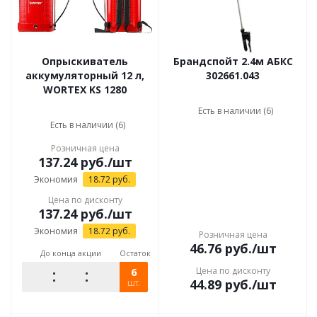
Опрыскиватель
Брандспойт 2.4м АБКС
аккумуляторный 12 л,
302661.043
WORTEX KS 1280
Есть в наличии (6)
Есть в наличии (6)
Розничная цена
137.24
руб.
/шт
Экономия
18.72
руб.
Цена по дисконту
137.24
руб.
/шт
Экономия
18.72
руб.
Розничная цена
46.76
руб.
/шт
До конца акции
Остаток
6
Цена по дисконту
44.89
руб.
/шт
шт.