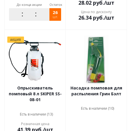
28.02
руб.
/шт
До конца акции
Остаток
26
Цена по дисконту
26.34
руб.
/шт
шт.
АКЦИЯ
Опрыскиватель
Насадка помповая для
помповый 8 л SKIPER SS-
распыления Грин Бэлт
08-01
Есть в наличии (10)
Есть в наличии (13)
Розничная цена
41.39
руб.
/шт