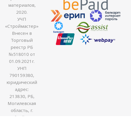
материалов,
2020.
УЧП
«Строймастер»
Внесен в
Торговый
реестр РБ
№518010 от
01.09.2021г.
УНП
790159380,
юридический
адрес:
213830, РБ,
Могилевская
область, г.
Бобруйск ул.
Гоголя 170В,