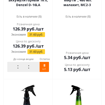
аккумуляторный 16 л,
"Мирти", 480 мл.
Denzel D-16LA
малахит, MС2-3
Есть в наличии (8)
Есть в наличии (8)
Розничная цена
126.39
руб.
/шт
Экономия
31.60
руб.
Цена по дисконту
126.39
руб.
/шт
Экономия
31.60
руб.
Розничная цена
5.34
руб.
/шт
До конца акции
Остаток
8
Цена по дисконту
5.13
руб.
/шт
шт.