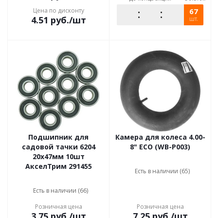
Цена по дисконту
67
4.51
руб.
/шт
шт.
Подшипник для
Камера для колеса 4.00-
садовой тачки 6204
8" ECO (WB-P003)
20х47мм 10шт
АкселТрим 291455
Есть в наличии (65)
Есть в наличии (66)
Розничная цена
Розничная цена
3.75
руб.
/шт
7.25
руб.
/шт