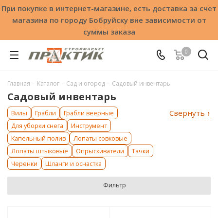
При покупке в интернет-магазине, есть доставка за счет
магазина по городу Бобруйску вне зависимости от
суммы заказа
0
Главная
-
Каталог
-
Сад и огород
-
Садовый инвентарь
Садовый инвентарь
Свернуть ↑
Вилы
Грабли
Грабли веерные
Для уборки снега
Инструмент
Капельный полив
Лопаты совковые
Лопаты штыковые
Опрыскиватели
Тачки
Черенки
Шланги и оснастка
Фильтр