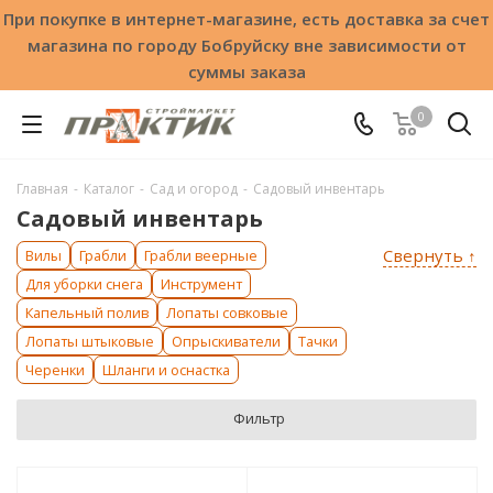
При покупке в интернет-магазине, есть доставка за счет
магазина по городу Бобруйску вне зависимости от
суммы заказа
0
Главная
-
Каталог
-
Сад и огород
-
Садовый инвентарь
Садовый инвентарь
Свернуть ↑
Вилы
Грабли
Грабли веерные
Для уборки снега
Инструмент
Капельный полив
Лопаты совковые
Лопаты штыковые
Опрыскиватели
Тачки
Черенки
Шланги и оснастка
Фильтр