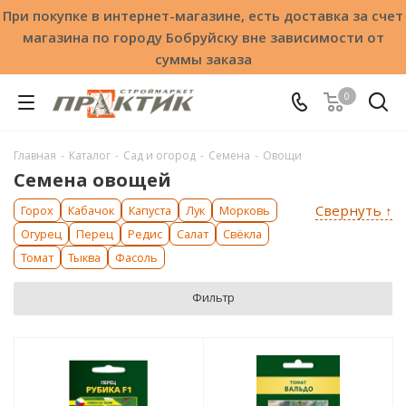
При покупке в интернет-магазине, есть доставка за счет
магазина по городу Бобруйску вне зависимости от
суммы заказа
0
Главная
-
Каталог
-
Сад и огород
-
Семена
-
Овощи
Семена овощей
Свернуть ↑
Горох
Кабачок
Капуста
Лук
Морковь
Огурец
Перец
Редис
Салат
Свёкла
Томат
Тыква
Фасоль
Фильтр