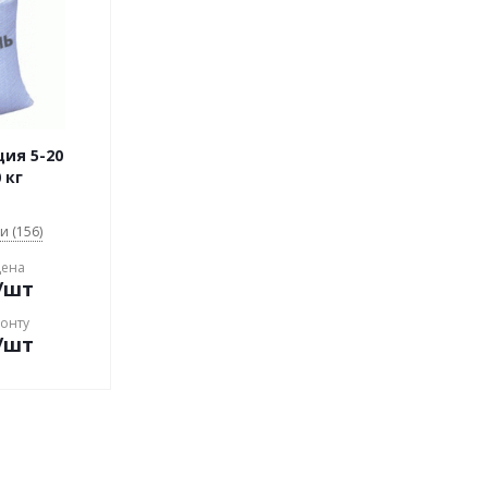
ия 5-20
 кг
и (156)
цена
/шт
конту
/шт