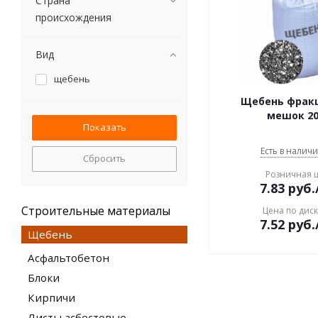
Страна
происхождения
Вид
щебень
Щебень фракц
мешок 20
Есть в наличи
Сбросить
Розничная 
7.83
руб.
Строительные материалы
Цена по дис
7.52
руб.
Щебень
Асфальтобетон
Блоки
Кирпичи
Листы асбестовые