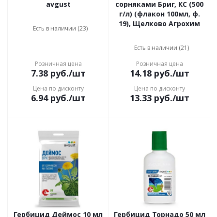
avgust
сорняками Бриг, КС (500
г/л) (флакон 100мл, ф.
19), Щелково Агрохим
Есть в наличии (23)
Есть в наличии (21)
Розничная цена
Розничная цена
7.38
руб.
/шт
14.18
руб.
/шт
Цена по дисконту
Цена по дисконту
6.94
руб.
/шт
13.33
руб.
/шт
Гербицид Деймос 10 мл
Гербицид Торнадо 50 мл