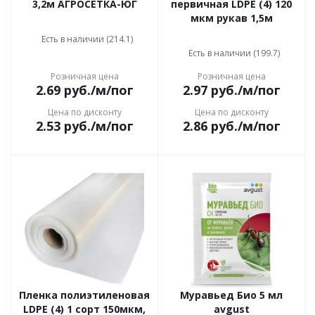
3,2м АГРОСЕТКА-ЮГ
первичная LDPE (4) 120
мкм рукав 1,5м
Есть в наличии (214.1)
Есть в наличии (199.7)
Розничная цена
Розничная цена
2.69
руб.
/м/пог
2.97
руб.
/м/пог
Цена по дисконту
Цена по дисконту
2.53
руб.
/м/пог
2.86
руб.
/м/пог
Пленка полиэтиленовая
Муравьед Био 5 мл
LDPE (4) 1 сорт 150мкм,
avgust