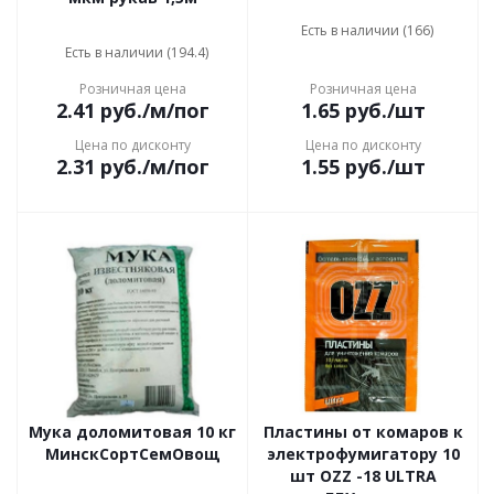
Есть в наличии (166)
Есть в наличии (194.4)
Розничная цена
Розничная цена
2.41
руб.
/м/пог
1.65
руб.
/шт
Цена по дисконту
Цена по дисконту
2.31
руб.
/м/пог
1.55
руб.
/шт
Мука доломитовая 10 кг
Пластины от комаров к
МинскСортСемОвощ
электрофумигатору 10
шт OZZ -18 ULTRA