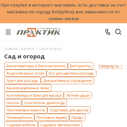
При покупке в интернет-магазине, есть доставка за счет
магазина по городу Бобруйску вне зависимости от
суммы заказа
Главная
-
Каталог
-
Сад и огород
Сад и огород
Свернуть ↑
Биоактиваторы и биоочистители
Биотуалеты
Водоотводные лотки
Все для цветов и рассады
Грунт для рассады
Декоративные ограждения
Канализационные люки
Контейнеры и баки для мусора
Летние души
Насосы
Очиститель дымохода
Пластиковые емкости
Подставки для цветов
Поликарбонат
Почтовые ящики
Пруды
Садовая мебель
Садовые светильники