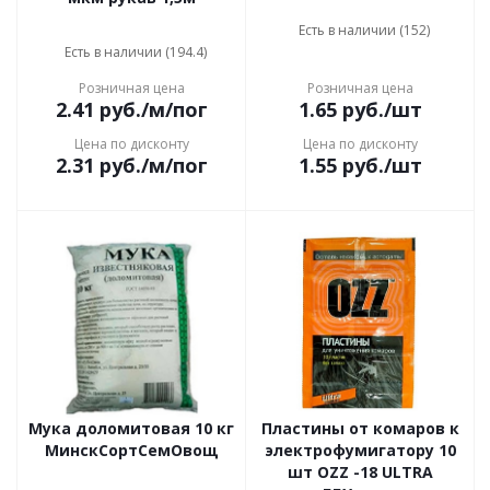
Есть в наличии (152)
Есть в наличии (194.4)
Розничная цена
Розничная цена
2.41
руб.
/м/пог
1.65
руб.
/шт
Цена по дисконту
Цена по дисконту
2.31
руб.
/м/пог
1.55
руб.
/шт
Мука доломитовая 10 кг
Пластины от комаров к
МинскСортСемОвощ
электрофумигатору 10
шт OZZ -18 ULTRA