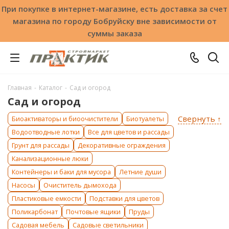
При покупке в интернет-магазине, есть доставка за счет
магазина по городу Бобруйску вне зависимости от
суммы заказа
Главная
-
Каталог
-
Сад и огород
Сад и огород
Свернуть ↑
Биоактиваторы и биоочистители
Биотуалеты
Водоотводные лотки
Все для цветов и рассады
Грунт для рассады
Декоративные ограждения
Канализационные люки
Контейнеры и баки для мусора
Летние души
Насосы
Очиститель дымохода
Пластиковые емкости
Подставки для цветов
Поликарбонат
Почтовые ящики
Пруды
Садовая мебель
Садовые светильники