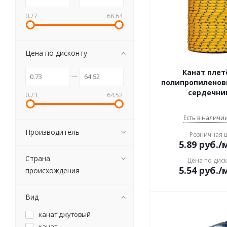
0.77
68.64
Цена по дисконту
Канат пле
полипропиленов
сердечни
0.73
64.52
Есть в наличии
Производитель
Розничная 
5.89
руб.
/
Страна
Цена по дис
5.54
руб.
/
происхождения
Вид
канат джутовый
канат