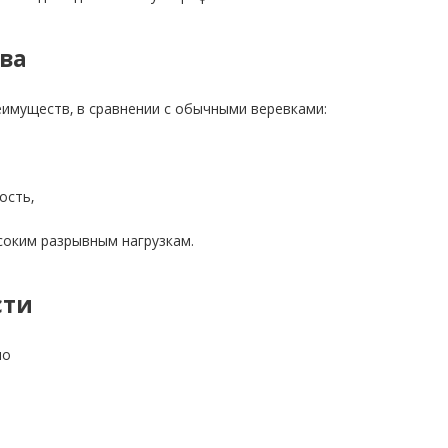
ва
имуществ, в сравнении с обычными веревками:
ость,
соким разрывным нагрузкам.
сти
по