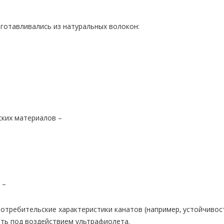
готавливались из натуральных волокон:
ских материалов –
 –
отребительские характеристики канатов (например, устойчивост
ть под воздействием ультрафиолета.