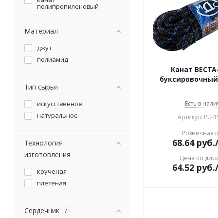
полипропиленовый
Материал
джут
полиамид
Канат ВЕСТА-
буксировочный
Тип сырья
искусственное
Есть в нали
натуральное
Артикул: PU-
Розничная 
68.64
руб.
Технология
изготовления
Цена по дис
64.52
руб.
крученая
плетеная
Сердечник
?