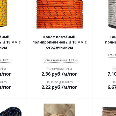
тёный
Канат плетёный
Ка
ый 18 мм с
полипропиленовый 10 мм с
поли
ком
сердечником
Есть 
 (122.3)
Есть в наличии (113.4)
цена
Розничная цена
Р
м/пог
2.36
руб.
/м/пог
7.1
конту
Цена по дисконту
Це
м/пог
2.22
руб.
/м/пог
6.6