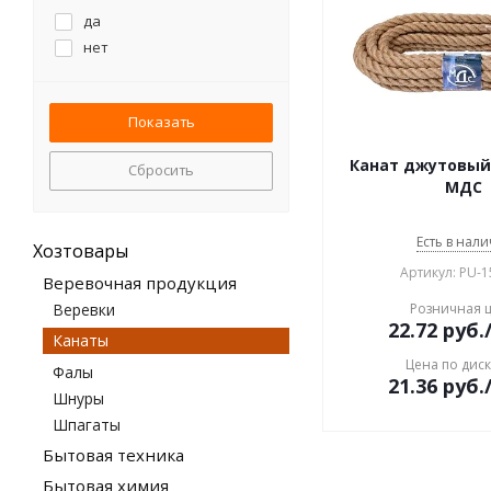
да
нет
Канат джутовый
Сбросить
МДС
Есть в нали
Хозтовары
Артикул: PU-
Веревочная продукция
Веревки
Розничная 
22.72
руб.
Канаты
Цена по дис
Фалы
21.36
руб.
Шнуры
Шпагаты
Бытовая техника
Бытовая химия