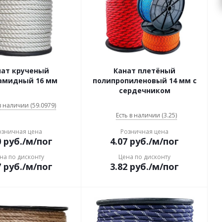
нат крученый
Канат плетёный
амидный 16 мм
полипропиленовый 14 мм с
сердечником
в наличии (59.0979)
Есть в наличии (3.25)
озничная цена
Розничная цена
0
руб.
/м/пог
4.07
руб.
/м/пог
на по дисконту
Цена по дисконту
7
руб.
/м/пог
3.82
руб.
/м/пог