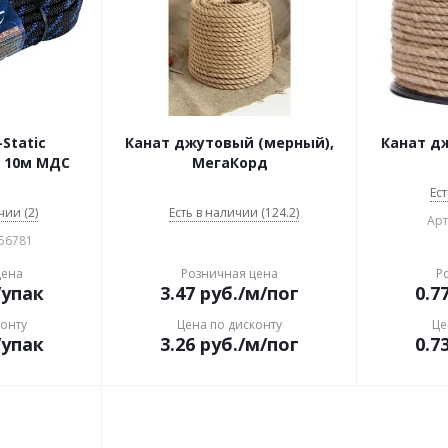
Static
Канат джутовый (мерный),
Канат д
 10м МДС
МегаКорд
Ест
чии (2)
Есть в наличии (124.2)
Арт
156781
цена
Розничная цена
Р
/упак
3.47
руб.
/м/пог
0.7
конту
Цена по дисконту
Це
/упак
3.26
руб.
/м/пог
0.7