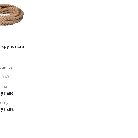
 крученый
чии (2)
156576
цена
/упак
конту
/упак