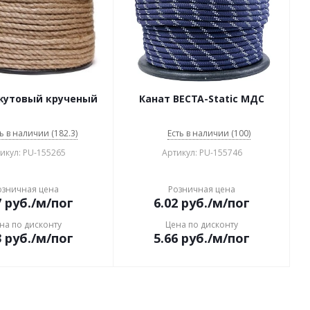
жутовый крученый
Канат ВЕСТА-Static МДС
ь в наличии (182.3)
Есть в наличии (100)
икул: PU-155265
Артикул: PU-155746
озничная цена
Розничная цена
7
руб.
/м/пог
6.02
руб.
/м/пог
на по дисконту
Цена по дисконту
3
руб.
/м/пог
5.66
руб.
/м/пог