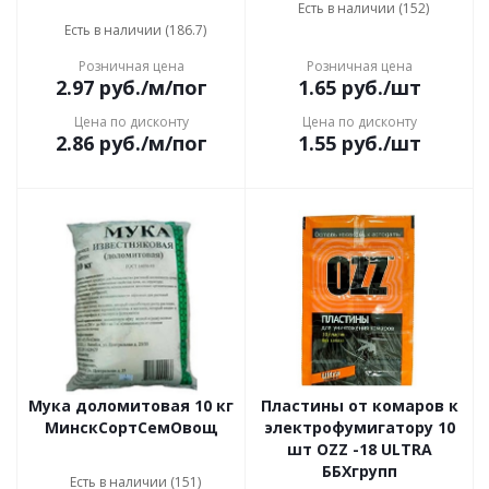
Есть в наличии (152)
Есть в наличии (186.7)
Розничная цена
Розничная цена
2.97
руб.
/м/пог
1.65
руб.
/шт
Цена по дисконту
Цена по дисконту
2.86
руб.
/м/пог
1.55
руб.
/шт
Мука доломитовая 10 кг
Пластины от комаров к
МинскСортСемОвощ
электрофумигатору 10
шт OZZ -18 ULTRA
ББХгрупп
Есть в наличии (151)