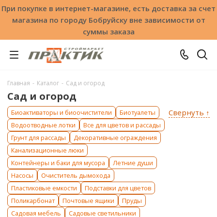
При покупке в интернет-магазине, есть доставка за счет
магазина по городу Бобруйску вне зависимости от
суммы заказа
Главная
-
Каталог
-
Сад и огород
Сад и огород
Свернуть ↑
Биоактиваторы и биоочистители
Биотуалеты
Водоотводные лотки
Все для цветов и рассады
Грунт для рассады
Декоративные ограждения
Канализационные люки
Контейнеры и баки для мусора
Летние души
Насосы
Очиститель дымохода
Пластиковые емкости
Подставки для цветов
Поликарбонат
Почтовые ящики
Пруды
Садовая мебель
Садовые светильники