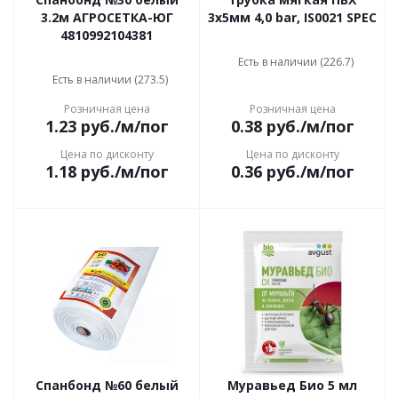
3.2м АГРОСЕТКА-ЮГ
3х5мм 4,0 bar, IS0021 SPEC
4810992104381
Есть в наличии (226.7)
Есть в наличии (273.5)
Розничная цена
Розничная цена
1.23
руб.
/м/пог
0.38
руб.
/м/пог
Цена по дисконту
Цена по дисконту
1.18
руб.
/м/пог
0.36
руб.
/м/пог
Спанбонд №60 белый
Муравьед Био 5 мл