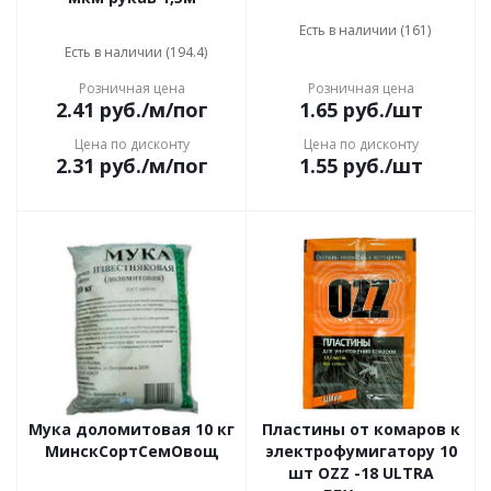
Есть в наличии (161)
Есть в наличии (194.4)
Розничная цена
Розничная цена
2.41
руб.
/м/пог
1.65
руб.
/шт
Цена по дисконту
Цена по дисконту
2.31
руб.
/м/пог
1.55
руб.
/шт
Мука доломитовая 10 кг
Пластины от комаров к
МинскСортСемОвощ
электрофумигатору 10
шт OZZ -18 ULTRA