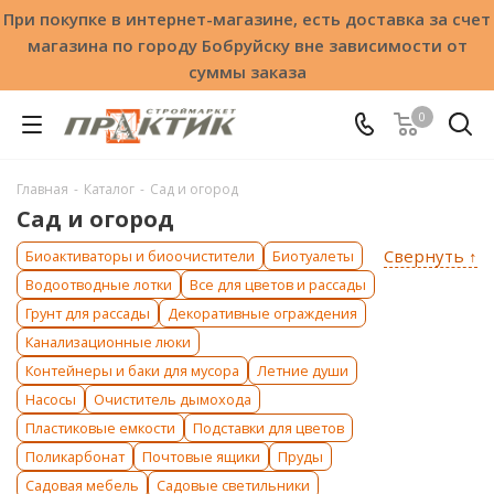
При покупке в интернет-магазине, есть доставка за счет
магазина по городу Бобруйску вне зависимости от
суммы заказа
0
Главная
-
Каталог
-
Сад и огород
Сад и огород
Свернуть ↑
Биоактиваторы и биоочистители
Биотуалеты
Водоотводные лотки
Все для цветов и рассады
Грунт для рассады
Декоративные ограждения
Канализационные люки
Контейнеры и баки для мусора
Летние души
Насосы
Очиститель дымохода
Пластиковые емкости
Подставки для цветов
Поликарбонат
Почтовые ящики
Пруды
Садовая мебель
Садовые светильники