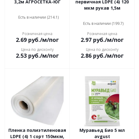
3,2м АГРОСЕТКА-ЮГ
первичная LDPE (4) 120
мкм рукав 1,5м
Есть в наличии (214.1)
Есть в наличии (199.7)
Розничная цена
Розничная цена
2.69
руб.
/м/пог
2.97
руб.
/м/пог
Цена по дисконту
Цена по дисконту
2.53
руб.
/м/пог
2.86
руб.
/м/пог
Пленка полиэтиленовая
Муравьед Био 5 мл
LDPE (4) 1 сорт 150мкм,
avgust