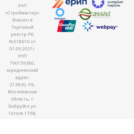
УЧП
«Строймастер»
Внесен в
Торговый
реестр РБ
№518010 от
01.09.2021г.
УНП
790159380,
юридический
адрес:
213830, РБ,
Могилевская
область, г.
Бобруйск ул.
Гоголя 170В,
оф.54