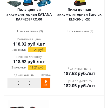
Пила цепная
Пила цепная
аккумуляторная KATANA
аккумуляторная Eurolux
KAP4209PRO.00
ELS-20-Li-2К
Есть в наличии (9)
Есть в наличии (4)
Розничная цена
118.92
руб.
/шт
Экономия
13.21
руб.
Цена по дисконту
118.92
руб.
/шт
Экономия
13.21
руб.
Розничная цена
187.68
руб.
/шт
До конца акции
Остаток
9
Цена по дисконту
182.05
руб.
/шт
шт.