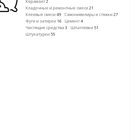
Керамзит
2
Кладочные и ремонтные смеси
21
Клеевые смеси
49
Самонивелиры и стяжки
27
Фуги и затирки
16
Цемент
4
Чистящие средства
3
Шпатлёвки
51
Штукатурки
55