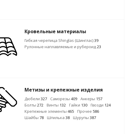
Кровельные материалы
Гибкая черепица Shinglas (Шинглас)
39
Рулонные наплавляемые и рубероид
23
Метизы и крепежные изделия
Дюбели
327
Саморезы
409
Анкеры
157
Болты
272
Винты
132
Гайки
130
Гвозди
124
Крепежные элементы
465
Прочее
586
Шайбы
78
Шпилька
38
Шурупы
387