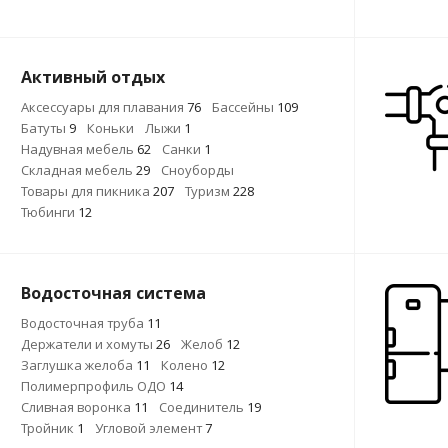
Активный отдых
Аксессуары для плавания
76
Бассейны
109
Батуты
9
Коньки
Лыжи
1
Надувная мебель
62
Санки
1
Складная мебель
29
Сноуборды
Товары для пикника
207
Туризм
228
Тюбинги
12
Водосточная система
Водосточная труба
11
Держатели и хомуты
26
Желоб
12
Заглушка желоба
11
Колено
12
Полимерпрофиль ОДО
14
Сливная воронка
11
Соединитель
19
Тройник
1
Угловой элемент
7