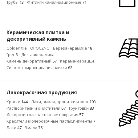
Трубы
13
Фитинги канализационные
71
Керамическая плитка и
декоративный камень
Golden tile
OPOCZNO
Березакерамика
18
Грес
3
Дельтакерамика
Камень декоративный
57
Керама-марацци
Система выравнивания плитки
62
Лакокрасочная продукция
Краски
144
Лаки, эмали, пропитки и воск
103
Растворители и очистители
67
Грунтовки
83
Декоративные настенные покрытия
57
Красители (колеровочные пасты),пигменты
7
Лаки
47
Эмали
78