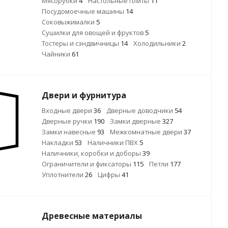
Мясорубки
4
Настольные плиты
11
Посудомоечные машины
14
Соковыжималки
5
Сушилки для овощей и фруктов
5
Тостеры и сэндвичницы
14
Холодильники
2
Чайники
61
Двери и фурнитура
Входные двери
36
Дверные доводчики
54
Дверные ручки
190
Замки дверные
327
Замки навесные
93
Межкомнатные двери
37
Накладки
53
Наличники ПВХ
5
Наличники, коробки и доборы
39
Ограничители и фиксаторы
115
Петли
177
Уплотнители
26
Цифры
41
Древесные материалы