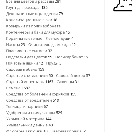
Все для цветов и рассады
281
Грунт для рассады
135
Декоративные ограждения
79
Канализационные люки
18
Козырьки из поликарбоната
Контейнеры и баки для мусора
15
Корзины плетеные
Летние души
4
Насосы
23
Очиститель дымохода
12
Пластиковые емкости
32
Подставки для цветов
59
Поликарбонат
15
Почтовые ящики
12
Пруды
3
Садовая мебель
159
Садовые светильники
50
Садовый декор
57
Садовый инвентарь
1163
Саженцы
31
Семена
1687
Средства от болезней и сорняков
159
Средства от вредителей
519
Теплицы и парники
67
Удобрения и стимуляторы
529
Укрывной материал
144
Умывальники дачные
40
Флюгеры и крючки
10
Цветная крошка
54