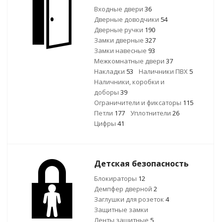
Входные двери
36
Дверные доводчики
54
Дверные ручки
190
Замки дверные
327
Замки навесные
93
Межкомнатные двери
37
Накладки
53
Наличники ПВХ
5
Наличники, коробки и
доборы
39
Ограничители и фиксаторы
115
Петли
177
Уплотнители
26
Цифры
41
Детская безопасность
Блокираторы
12
Демпфер дверной
2
Заглушки для розеток
4
Защитные замки
Ленты защитные
5