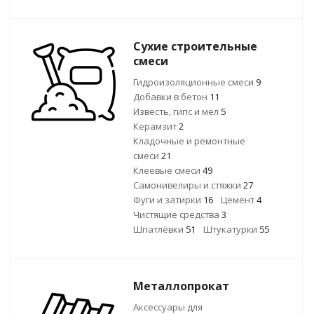
Сухие строительные
смеси
Гидроизоляционные смеси
9
Добавки в бетон
11
Известь, гипс и мел
5
Керамзит
2
Кладочные и ремонтные
смеси
21
Клеевые смеси
49
Самонивелиры и стяжки
27
Фуги и затирки
16
Цемент
4
Чистящие средства
3
Шпатлёвки
51
Штукатурки
55
Металлопрокат
Аксессуары для