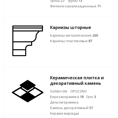
Тросы
27
Трубы
13
Фитинги канализационные
71
Карнизы шторные
Карнизы металлические
260
Карнизы пластиковые
87
Керамическая плитка и
декоративный камень
Golden tile
OPOCZNO
Березакерамика
18
Грес
3
Дельтакерамика
Камень декоративный
57
Керама-марацци