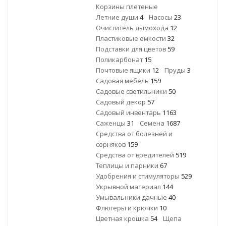
Корзины плетеные
Летние души
4
Насосы
23
Очиститель дымохода
12
Пластиковые емкости
32
Подставки для цветов
59
Поликарбонат
15
Почтовые ящики
12
Пруды
3
Садовая мебель
159
Садовые светильники
50
Садовый декор
57
Садовый инвентарь
1163
Саженцы
31
Семена
1687
Средства от болезней и
сорняков
159
Средства от вредителей
519
Теплицы и парники
67
Удобрения и стимуляторы
529
Укрывной материал
144
Умывальники дачные
40
Флюгеры и крючки
10
Цветная крошка
54
Щепа