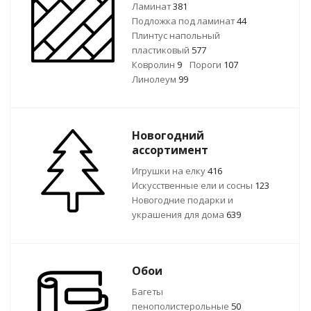
Ламинат
381
Подложка под ламинат
44
Плинтус напольный
пластиковый
577
Ковролин
9
Пороги
107
Линолеум
99
Новогодний
ассортимент
Игрушки на елку
416
Искусственные ели и сосны
123
Новогодние подарки и
украшения для дома
639
Обои
Багеты
пенополистерольные
50