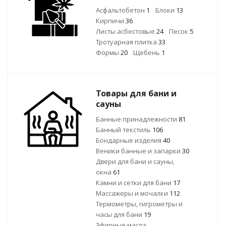
Асфальтобетон
1
Блоки
13
Кирпичи
36
Листы асбестовые
24
Песок
5
Тротуарная плитка
33
Формы
20
Щебень
1
Товары для бани и
сауны
Банные принадлежности
81
Банный текстиль
106
Бондарные изделия
40
Веники банные и запарки
30
Двери для бани и сауны,
окна
61
Камни и сетки для бани
17
Массажеры и мочалки
112
Термометры, гигрометры и
часы для бани
19
Эфирные масла,