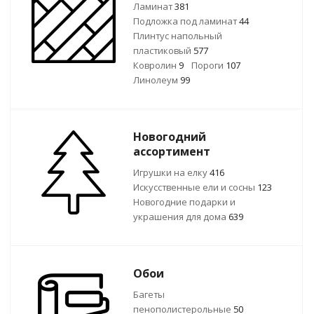
Ламинат
381
Подложка под ламинат
44
Плинтус напольный
пластиковый
577
Ковролин
9
Пороги
107
Линолеум
99
Новогодний
ассортимент
Игрушки на елку
416
Искусственные ели и сосны
123
Новогодние подарки и
украшения для дома
639
Обои
Багеты
пенополистерольные
50