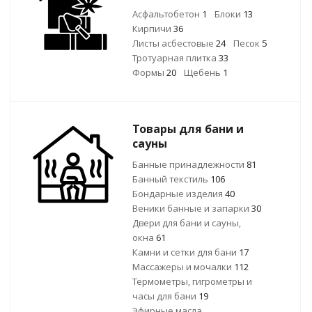
Асфальтобетон
1
Блоки
13
Кирпичи
36
Листы асбестовые
24
Песок
5
Тротуарная плитка
33
Формы
20
Щебень
1
Товары для бани и
сауны
Банные принадлежности
81
Банный текстиль
106
Бондарные изделия
40
Веники банные и запарки
30
Двери для бани и сауны,
окна
61
Камни и сетки для бани
17
Массажеры и мочалки
112
Термометры, гигрометры и
часы для бани
19
Эфирные масла,