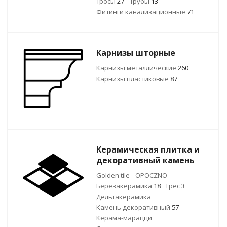
Тросы
27
Трубы
13
Фитинги канализационные
71
Карнизы шторные
Карнизы металлические
260
Карнизы пластиковые
87
Керамическая плитка и
декоративный камень
Golden tile
OPOCZNO
Березакерамика
18
Грес
3
Дельтакерамика
Камень декоративный
57
Керама-марацци