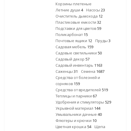
Корзины плетеные
Летние души
4
Насосы
23
Очиститель дымохода
12
Пластиковые емкости
32
Подставки для цветов
59
Поликарбонат
15
Почтовые ящики
12
Пруды
3
Садовая мебель
159
Садовые светильники
50
Садовый декор
57
Садовый инвентарь
1163
Саженцы
31
Семена
1687
Средства от болезней и
сорняков
159
Средства от вредителей
519
Теплицы и парники
67
Удобрения и стимуляторы
529
Укрывной материал
144
Умывальники дачные
40
Флюгеры и крючки
10
Цветная крошка
54
Щепа