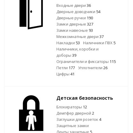
Входные двери
36
Дверные доводчики
54
Дверные ручки
190
Замки дверные
327
Замки навесные
93
Межкомнатные двери
37
Накладки
53
Наличники ПВХ
5
Наличники, коробки и
доборы
39
Ограничители и фиксаторы
115
Петли
177
Уплотнители
26
Цифры
41
Детская безопасность
Блокираторы
12
Демпфер дверной
2
Заглушки для розеток
4
Защитные замки
Ленты защитные
5