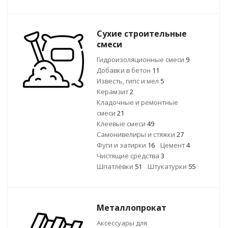
Сухие строительные
смеси
Гидроизоляционные смеси
9
Добавки в бетон
11
Известь, гипс и мел
5
Керамзит
2
Кладочные и ремонтные
смеси
21
Клеевые смеси
49
Самонивелиры и стяжки
27
Фуги и затирки
16
Цемент
4
Чистящие средства
3
Шпатлёвки
51
Штукатурки
55
Металлопрокат
Аксессуары для