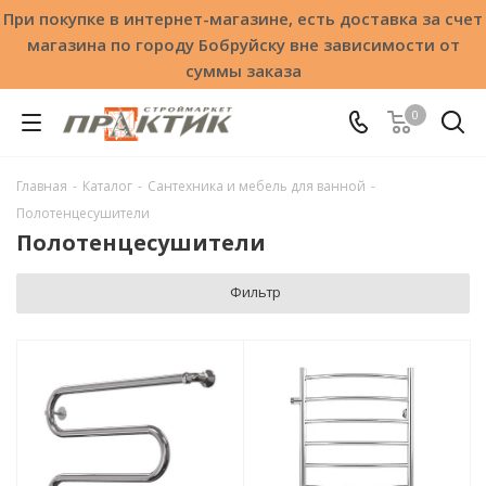
При покупке в интернет-магазине, есть доставка за счет
магазина по городу Бобруйску вне зависимости от
суммы заказа
0
Главная
-
Каталог
-
Сантехника и мебель для ванной
-
Полотенцесушители
Полотенцесушители
Фильтр