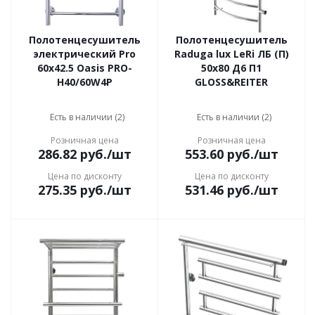
Полотенцесушитель
Полотенцесушитель
электрический Pro
Raduga lux LeRi ЛБ (П)
60x42.5 Oasis PRO-
50x80 Д6 П1
H40/60W4P
GLOSS&REITER
Есть в наличии (2)
Есть в наличии (2)
Розничная цена
Розничная цена
286.82
руб.
/шт
553.60
руб.
/шт
Цена по дисконту
Цена по дисконту
275.35
руб.
/шт
531.46
руб.
/шт