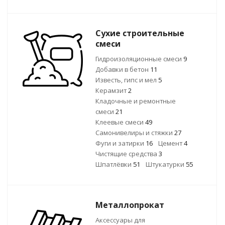
Сухие строительные
смеси
Гидроизоляционные смеси
9
Добавки в бетон
11
Известь, гипс и мел
5
Керамзит
2
Кладочные и ремонтные
смеси
21
Клеевые смеси
49
Самонивелиры и стяжки
27
Фуги и затирки
16
Цемент
4
Чистящие средства
3
Шпатлёвки
51
Штукатурки
55
Металлопрокат
Аксессуары для