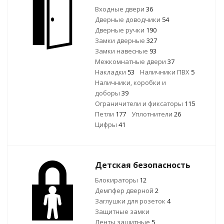
Входные двери
36
Дверные доводчики
54
Дверные ручки
190
Замки дверные
327
Замки навесные
93
Межкомнатные двери
37
Накладки
53
Наличники ПВХ
5
Наличники, коробки и
доборы
39
Ограничители и фиксаторы
115
Петли
177
Уплотнители
26
Цифры
41
Детская безопасность
Блокираторы
12
Демпфер дверной
2
Заглушки для розеток
4
Защитные замки
Ленты защитные
5