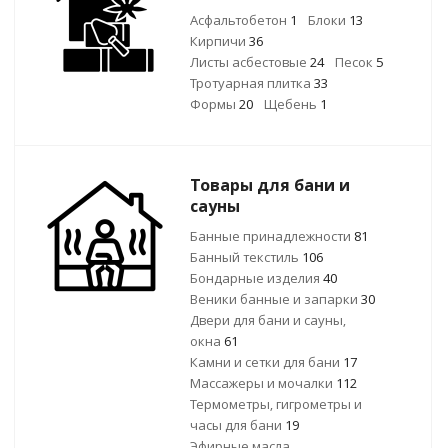
Асфальтобетон
1
Блоки
13
Кирпичи
36
Листы асбестовые
24
Песок
5
Тротуарная плитка
33
Формы
20
Щебень
1
Товары для бани и
сауны
Банные принадлежности
81
Банный текстиль
106
Бондарные изделия
40
Веники банные и запарки
30
Двери для бани и сауны,
окна
61
Камни и сетки для бани
17
Массажеры и мочалки
112
Термометры, гигрометры и
часы для бани
19
Эфирные масла,