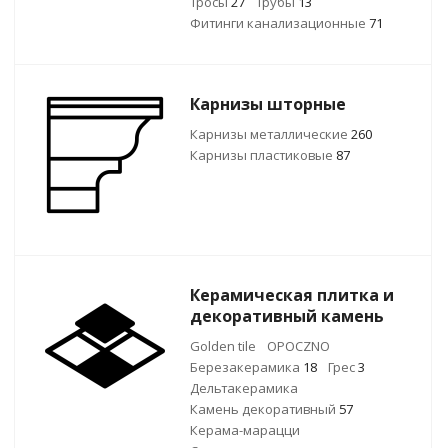
Тросы
27
Трубы
13
Фитинги канализационные
71
Карнизы шторные
Карнизы металлические
260
Карнизы пластиковые
87
Керамическая плитка и
декоративный камень
Golden tile
OPOCZNO
Березакерамика
18
Грес
3
Дельтакерамика
Камень декоративный
57
Керама-марацци