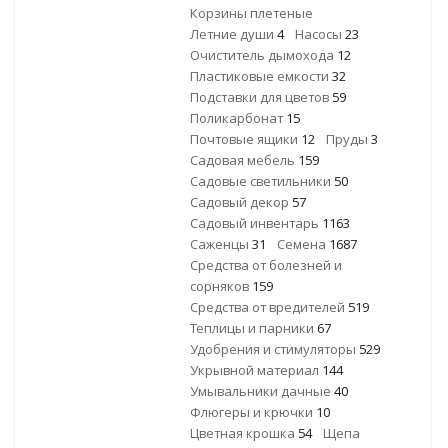
Корзины плетеные
Летние души
4
Насосы
23
Очиститель дымохода
12
Пластиковые емкости
32
Подставки для цветов
59
Поликарбонат
15
Почтовые ящики
12
Пруды
3
Садовая мебель
159
Садовые светильники
50
Садовый декор
57
Садовый инвентарь
1163
Саженцы
31
Семена
1687
Средства от болезней и
сорняков
159
Средства от вредителей
519
Теплицы и парники
67
Удобрения и стимуляторы
529
Укрывной материал
144
Умывальники дачные
40
Флюгеры и крючки
10
Цветная крошка
54
Щепа