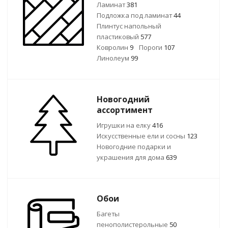
Ламинат
381
Подложка под ламинат
44
Плинтус напольный
пластиковый
577
Ковролин
9
Пороги
107
Линолеум
99
Новогодний
ассортимент
Игрушки на елку
416
Искусственные ели и сосны
123
Новогодние подарки и
украшения для дома
639
Обои
Багеты
пенополистерольные
50