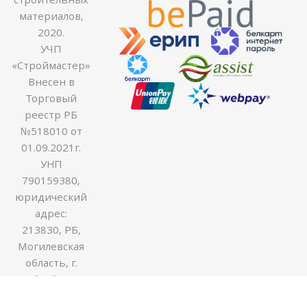
материалов,
2020.
УЧП
«Строймастер»
Внесен в
Торговый
реестр РБ
№518010 от
01.09.2021г.
УНП
790159380,
юридический
адрес:
213830, РБ,
Могилевская
область, г.
Бобруйск ул.
Гоголя 170В,