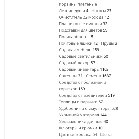
Корзины плетеные
Летние души
4
Насосы
23
Очиститель дымохода
12
Пластиковые емкости
32
Подставки для цветов
59
Поликарбонат
15
Почтовые ящики
12
Пруды
3
Садовая мебель
159
Садовые светильники
50
Садовый декор
57
Садовый инвентарь
1163
Саженцы
31
Семена
1687
Средства от болезней и
сорняков
159
Средства от вредителей
519
Теплицы и парники
67
Удобрения и стимуляторы
529
Укрывной материал
144
Умывальники дачные
40
Флюгеры и крючки
10
Цветная крошка
54
Щепа