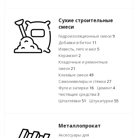
Сухие строительные
смеси
Гидроизоляционные смеси
9
Добавки в бетон
11
Известь, гипс и мел
5
Керамзит
2
Кладочные и ремонтные
смеси
21
Клеевые смеси
49
Самонивелиры и стяжки
27
Фуги и затирки
16
Цемент
4
Чистящие средства
3
Шпатлёвки
51
Штукатурки
55
Металлопрокат
Аксессуары для