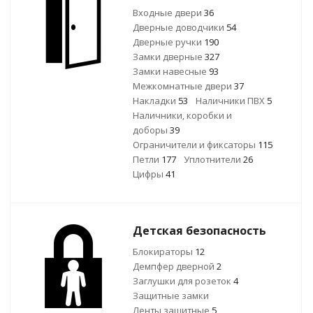
Входные двери
36
Дверные доводчики
54
Дверные ручки
190
Замки дверные
327
Замки навесные
93
Межкомнатные двери
37
Накладки
53
Наличники ПВХ
5
Наличники, коробки и
доборы
39
Ограничители и фиксаторы
115
Петли
177
Уплотнители
26
Цифры
41
Детская безопасность
Блокираторы
12
Демпфер дверной
2
Заглушки для розеток
4
Защитные замки
Ленты защитные
5