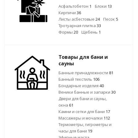
Асфальтобетон
1
Блоки
13
Кирпичи
36
Листы асбестовые
24
Песок
5
Тротуарная плитка
33
Формы
20
Щебень
1
Товары для бани и
сауны
Банные принадлежности
81
Банный текстиль
106
Бондарные изделия
40
Веники банные и запарки
30
Двери для бани и сауны,
окна
61
Камни и сетки для бани
17
Массажеры и мочалки
112
Термометры, гигрометры и
часы для бани
19
Эфирные масла,