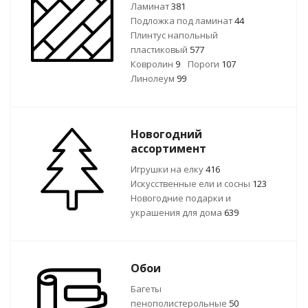
Ламинат
381
Подложка под ламинат
44
Плинтус напольный
пластиковый
577
Ковролин
9
Пороги
107
Линолеум
99
Новогодний
ассортимент
Игрушки на елку
416
Искусственные ели и сосны
123
Новогодние подарки и
украшения для дома
639
Обои
Багеты
пенополистерольные
50