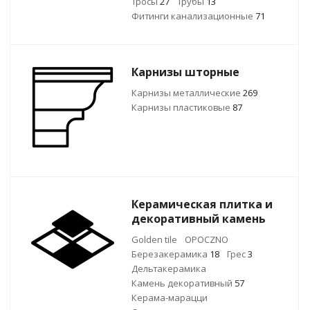
Тросы
27
Трубы
13
Фитинги канализационные
71
Карнизы шторные
Карнизы металлические
269
Карнизы пластиковые
87
Керамическая плитка и
декоративный камень
Golden tile
OPOCZNO
Березакерамика
18
Грес
3
Дельтакерамика
Камень декоративный
57
Керама-марацци