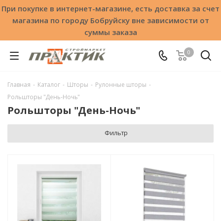
При покупке в интернет-магазине, есть доставка за счет
магазина по городу Бобруйску вне зависимости от
суммы заказа
0
Главная
-
Каталог
-
Шторы
-
Рулонные шторы
-
Рольшторы "День-Ночь"
Рольшторы "День-Ночь"
Фильтр