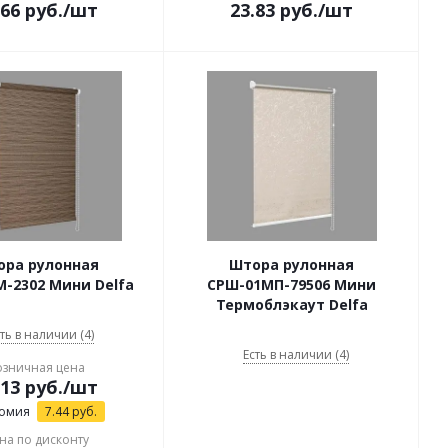
.66
руб.
/шт
23.83
руб.
/шт
ора рулонная
Штора рулонная
-2302 Мини Delfa
СРШ-01МП-79506 Мини
Термоблэкаут Delfa
ть в наличии (4)
Есть в наличии (4)
озничная цена
.13
руб.
/шт
омия
7.44
руб.
на по дисконту