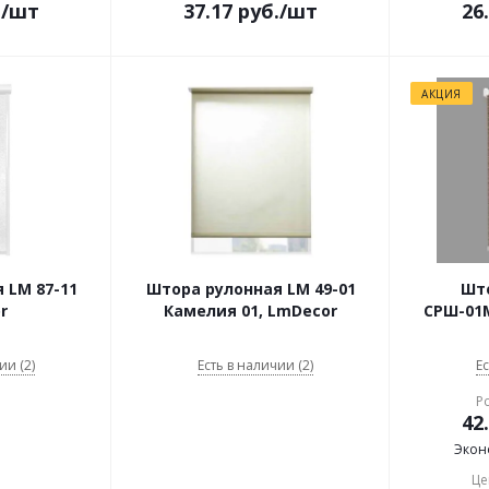
.
/шт
37.17
руб.
/шт
26
АКЦИЯ
 LM 87-11
Штора рулонная LM 49-01
Шт
r
Камелия 01, LmDecor
СРШ-01М
ии (2)
Есть в наличии (2)
Ес
Р
42
Экон
Це