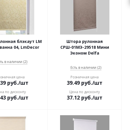
лонная блэкаут LM
Штора рулонная
аванна 04, LmDecor
СРШ-01МЭ-29518 Мини
Эконом Delfa
ть в наличии (2)
Есть в наличии (2)
озничная цена
Розничная цена
.39
руб.
/шт
39.49
руб.
/шт
на по дисконту
Цена по дисконту
.43
руб.
/шт
37.12
руб.
/шт