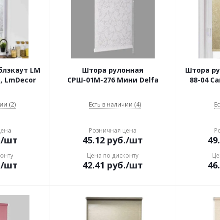
блэкаут LM
Штора рулонная
Штора ру
5, LmDecor
СРШ-01М-276 Мини Delfa
88-04 С
ии (2)
Есть в наличии (4)
Ес
цена
Розничная цена
Р
.
/шт
45.12
руб.
/шт
49
конту
Цена по дисконту
Це
.
/шт
42.41
руб.
/шт
46