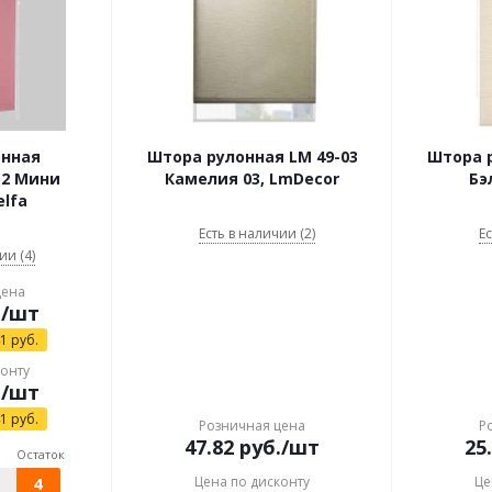
онная
Штора рулонная LM 49-03
Штора р
52 Мини
Камелия 03, LmDecor
Бэ
lfa
Есть в наличии (2)
Ес
ии (4)
цена
.
/шт
41
руб.
конту
.
/шт
41
руб.
Розничная цена
Р
47.82
руб.
/шт
25
Остаток
4
Цена по дисконту
Це