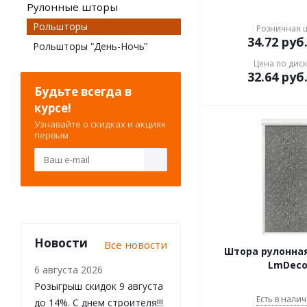
Рулонные шторы
Рольшторы
Розничная 
34.72
руб
Рольшторы "День-Ночь"
Цена по дис
32.64
руб
Будьте всегда в
курсе!
Узнавайте о скидках и акциях
первым
Новости
Все новости
Штора рулонная
LmDeco
6 августа 2026
Розыгрыш скидок 9 августа
Есть в налич
до 14%. С днем строителя!!!