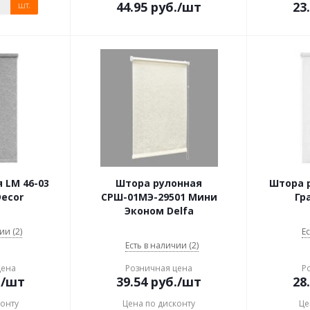
44.95
руб.
/шт
23
шт.
 LM 46-03
Штора рулонная
Штора р
ecor
СРШ-01МЭ-29501 Мини
Гр
Эконом Delfa
ии (2)
Ес
Есть в наличии (2)
цена
Розничная цена
Р
.
/шт
39.54
руб.
/шт
28
конту
Цена по дисконту
Це