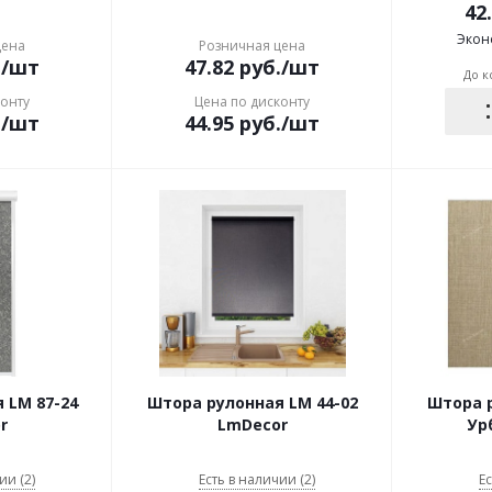
42
Экон
цена
Розничная цена
.
/шт
47.82
руб.
/шт
До к
конту
Цена по дисконту
.
/шт
44.95
руб.
/шт
 LM 87-24
Штора рулонная LM 44-02
Штора р
r
LmDecor
Ур
ии (2)
Есть в наличии (2)
Ес