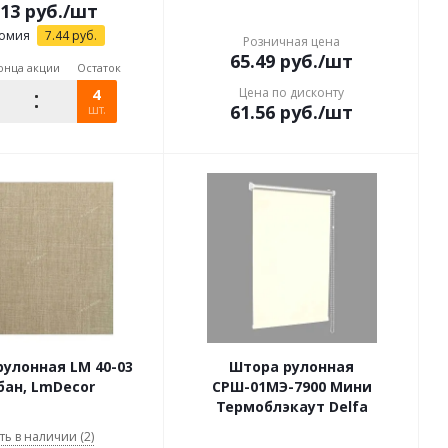
.13
руб.
/шт
омия
7.44
руб.
Розничная цена
65.49
руб.
/шт
онца акции
Остаток
4
Цена по дисконту
61.56
руб.
/шт
шт.
улонная LM 40-03
Штора рулонная
бан, LmDecor
СРШ-01МЭ-7900 Мини
Термоблэкаут Delfa
ть в наличии (2)