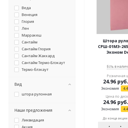
Веда
Венеция
Глория
Лен
Марракеш
Штора рул
Сантайм
СРШ-01МЭ-26
Сантайм Глория
Эконом De
Сантайм Жаккард
Сантайм Термо-Блэкаут
Есть в налич
Термо-блэкаут
Розничная 
24.96
руб
Вид
Экономия
4.
штора рулонная
Цена по дис
24.96
руб
Экономия
4.
Наши предложения
До конца акции
Ликвидация
Акция