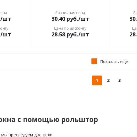
цена
Розничная цена
Р
.
/шт
30.40
руб.
/шт
30
конту
Цена по дисконту
Це
.
/шт
28.58
руб.
/шт
28
Показать еще
1
2
3
окна с помощью рольштор
мы преследуем две цели: