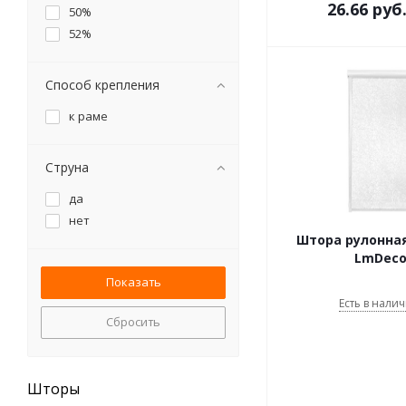
26.66
руб
50%
52%
Способ крепления
к раме
Струна
да
нет
Штора рулонная
LmDeco
Есть в налич
Сбросить
Шторы