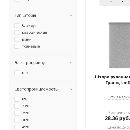
Тип шторы
блэкаут
классическая
мини
тканевые
Электропривод
нет
Штора рулонная
Гранж, LmD
Светопроницаемость
Есть в налич
0%
23%
Розничная 
25%
28.36
руб
30%
45%
Цена по дис