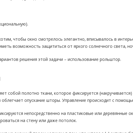
кциональную).
хотим, чтобы окно смотрелось элегантно, вписывалось в интерье
меть возможность защититься от яркого солнечного света, ноч
ариантов решения этой задачи – использование рольштор.
я
ет собой полотно ткани, которое фиксируется (накручивается)
 облегчает опускание шторы. Управление происходит с помощь
сируются непосредственно на пластиковые или деревянные окна
роваться на стену или даже потолок.