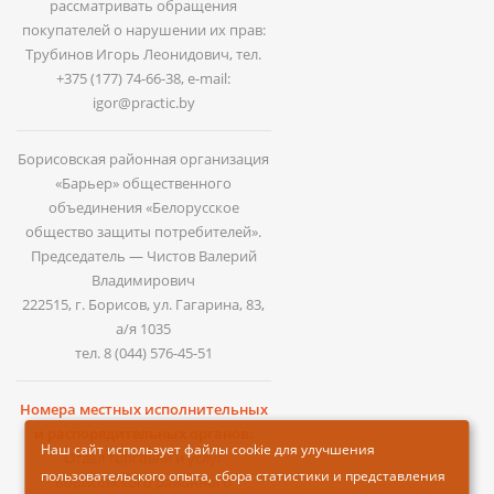
рассматривать обращения
покупателей о нарушении их прав:
Трубинов Игорь Леонидович, тел.
+375 (177) 74-66-38
, e-mail:
igor@practic.by
Борисовская районная организация
«Барьер» общественного
объединения «Белорусское
общество защиты потребителей».
Председатель — Чистов Валерий
Владимирович
222515, г. Борисов, ул. Гагарина, 83,
а/я 1035
тел.
8 (044) 576-45-51
Номера местных исполнительных
и распорядительных органов:
Наш сайт использует файлы cookie для улучшения
Отдел торговли и услуг
пользовательского опыта, сбора статистики и представления
Борисовского районного