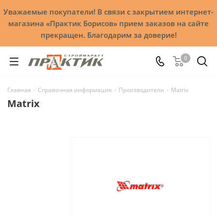
Уважаемые покупатели! В связи с закрытием интернет-
магазина «Практик Борисов» прием заказов на сайте
прекращен. Благодарим за доверие!
0
Главная
-
Справочная информация
-
Производители
-
Matrix
Matrix