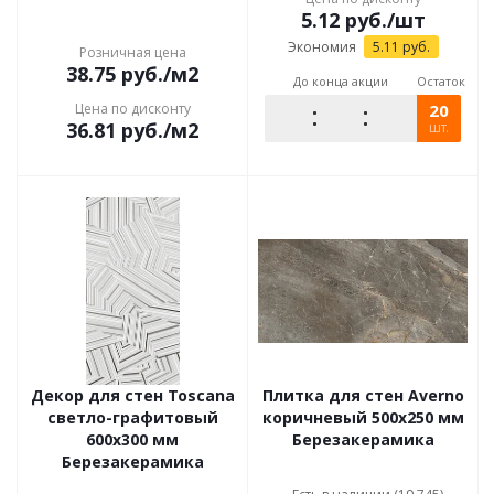
5.12
руб.
/шт
Экономия
5.11
руб.
Розничная цена
38.75
руб.
/м2
До конца акции
Остаток
Цена по дисконту
20
36.81
руб.
/м2
шт.
Декор для стен Toscana
Плитка для стен Averno
светло-графитовый
коричневый 500x250 мм
600x300 мм
Березакерамика
Березакерамика