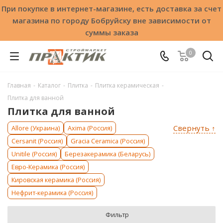
При покупке в интернет-магазине, есть доставка за счет
магазина по городу Бобруйску вне зависимости от
суммы заказа
0
Главная
-
Каталог
-
Плитка
-
Плитка керамическая
-
Плитка для ванной
Плитка для ванной
Свернуть ↑
Allore (Украина)
Axima (Россия)
Cersanit (Россия)
Gracia Ceramica (Россия)
Unitile (Россия)
Березакерамика (Беларусь)
Евро-Керамика (Россия)
Кировская керамика (Россия)
Нефрит-керамика (Россия)
Фильтр