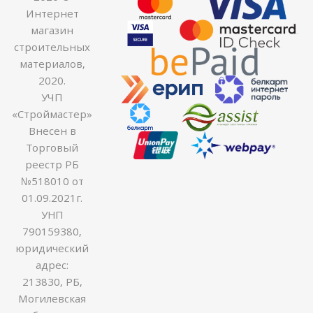
Интернет
магазин
строительных
материалов,
2020.
УЧП
«Строймастер»
Внесен в
Торговый
реестр РБ
№518010 от
01.09.2021г.
УНП
790159380,
юридический
адрес:
213830, РБ,
Могилевская