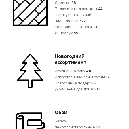
Ламинат
381
Подложка под ламинат
44
Плинтус напольный
пластиковый
577
Ковролин
9
Пороги
107
Линолеум
99
Новогодний
ассортимент
Игрушки на елку
416
Искусственные ели и сосны
123
Новогодние подарки и
украшения для дома
639
Обои
Багеты
пенополистерольные
50