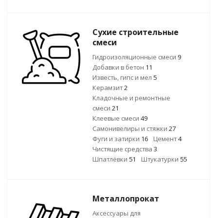
Сухие строительные
смеси
Гидроизоляционные смеси
9
Добавки в бетон
11
Известь, гипс и мел
5
Керамзит
2
Кладочные и ремонтные
смеси
21
Клеевые смеси
49
Самонивелиры и стяжки
27
Фуги и затирки
16
Цемент
4
Чистящие средства
3
Шпатлёвки
51
Штукатурки
55
Металлопрокат
Аксессуары для