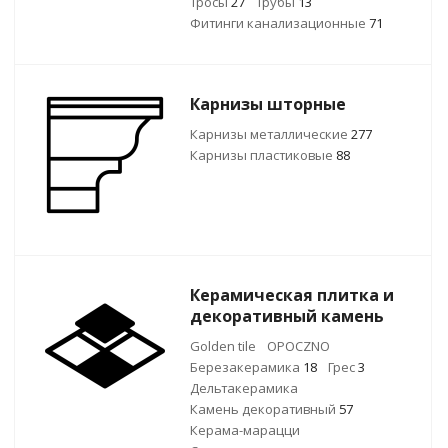
Тросы
27
Трубы
13
Фитинги канализационные
71
Карнизы шторные
Карнизы металлические
277
Карнизы пластиковые
88
Керамическая плитка и
декоративный камень
Golden tile
OPOCZNO
Березакерамика
18
Грес
3
Дельтакерамика
Камень декоративный
57
Керама-марацци