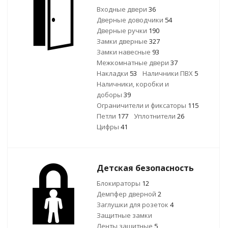
Входные двери
36
Дверные доводчики
54
Дверные ручки
190
Замки дверные
327
Замки навесные
93
Межкомнатные двери
37
Накладки
53
Наличники ПВХ
5
Наличники, коробки и
доборы
39
Ограничители и фиксаторы
115
Петли
177
Уплотнители
26
Цифры
41
Детская безопасность
Блокираторы
12
Демпфер дверной
2
Заглушки для розеток
4
Защитные замки
Ленты защитные
5