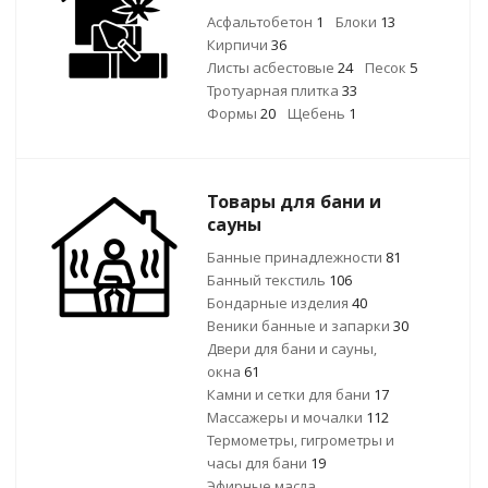
Асфальтобетон
1
Блоки
13
Кирпичи
36
Листы асбестовые
24
Песок
5
Тротуарная плитка
33
Формы
20
Щебень
1
Товары для бани и
сауны
Банные принадлежности
81
Банный текстиль
106
Бондарные изделия
40
Веники банные и запарки
30
Двери для бани и сауны,
окна
61
Камни и сетки для бани
17
Массажеры и мочалки
112
Термометры, гигрометры и
часы для бани
19
Эфирные масла,