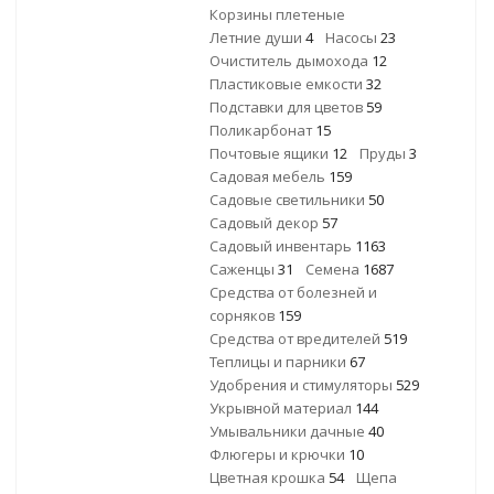
Корзины плетеные
Летние души
4
Насосы
23
Очиститель дымохода
12
Пластиковые емкости
32
Подставки для цветов
59
Поликарбонат
15
Почтовые ящики
12
Пруды
3
Садовая мебель
159
Садовые светильники
50
Садовый декор
57
Садовый инвентарь
1163
Саженцы
31
Семена
1687
Средства от болезней и
сорняков
159
Средства от вредителей
519
Теплицы и парники
67
Удобрения и стимуляторы
529
Укрывной материал
144
Умывальники дачные
40
Флюгеры и крючки
10
Цветная крошка
54
Щепа