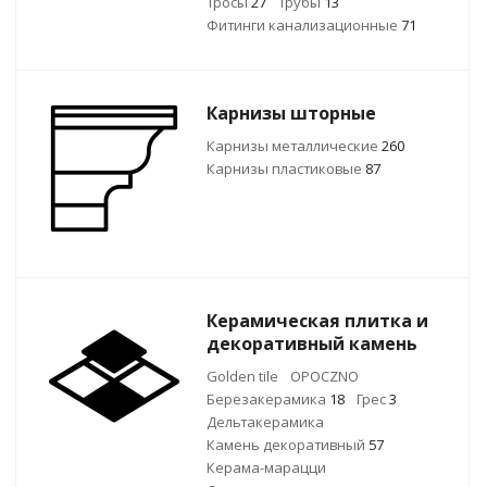
Тросы
27
Трубы
13
Фитинги канализационные
71
Карнизы шторные
Карнизы металлические
260
Карнизы пластиковые
87
Керамическая плитка и
декоративный камень
Golden tile
OPOCZNO
Березакерамика
18
Грес
3
Дельтакерамика
Камень декоративный
57
Керама-марацци