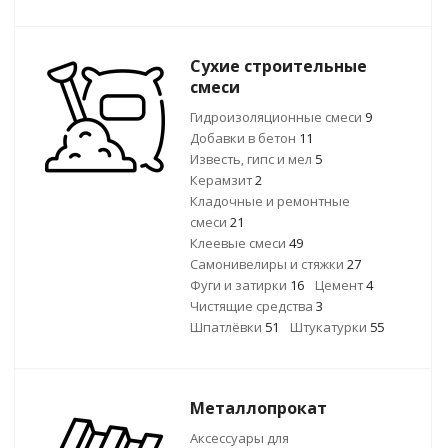
Сухие строительные
смеси
Гидроизоляционные смеси
9
Добавки в бетон
11
Известь, гипс и мел
5
Керамзит
2
Кладочные и ремонтные
смеси
21
Клеевые смеси
49
Самонивелиры и стяжки
27
Фуги и затирки
16
Цемент
4
Чистящие средства
3
Шпатлёвки
51
Штукатурки
55
Металлопрокат
Аксессуары для