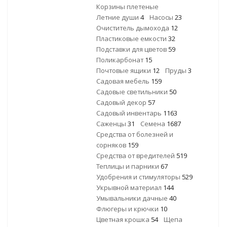
Корзины плетеные
Летние души
4
Насосы
23
Очиститель дымохода
12
Пластиковые емкости
32
Подставки для цветов
59
Поликарбонат
15
Почтовые ящики
12
Пруды
3
Садовая мебель
159
Садовые светильники
50
Садовый декор
57
Садовый инвентарь
1163
Саженцы
31
Семена
1687
Средства от болезней и
сорняков
159
Средства от вредителей
519
Теплицы и парники
67
Удобрения и стимуляторы
529
Укрывной материал
144
Умывальники дачные
40
Флюгеры и крючки
10
Цветная крошка
54
Щепа