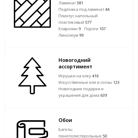
Ламинат
381
Подложка под ламинат
44
Плинтус напольный
пластиковый
577
Ковролин
9
Пороги
107
Линолеум
99
Новогодний
ассортимент
Игрушки на елку
416
Искусственные ели и сосны
123
Новогодние подарки и
украшения для дома
639
Обои
Багеты
пенополистерольные
50