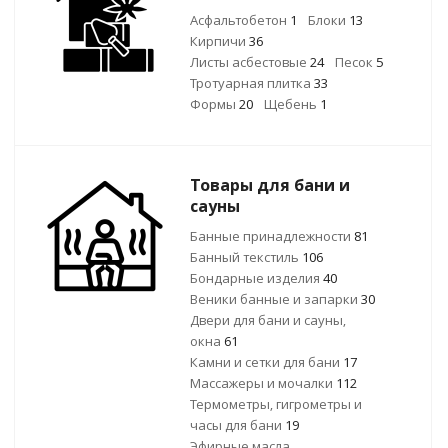
Асфальтобетон
1
Блоки
13
Кирпичи
36
Листы асбестовые
24
Песок
5
Тротуарная плитка
33
Формы
20
Щебень
1
Товары для бани и
сауны
Банные принадлежности
81
Банный текстиль
106
Бондарные изделия
40
Веники банные и запарки
30
Двери для бани и сауны,
окна
61
Камни и сетки для бани
17
Массажеры и мочалки
112
Термометры, гигрометры и
часы для бани
19
Эфирные масла,