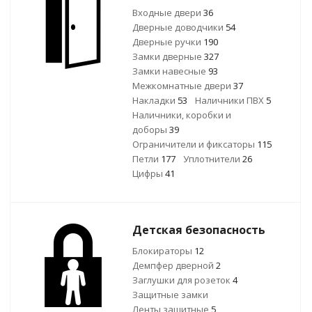
Входные двери
36
Дверные доводчики
54
Дверные ручки
190
Замки дверные
327
Замки навесные
93
Межкомнатные двери
37
Накладки
53
Наличники ПВХ
5
Наличники, коробки и
доборы
39
Ограничители и фиксаторы
115
Петли
177
Уплотнители
26
Цифры
41
Детская безопасность
Блокираторы
12
Демпфер дверной
2
Заглушки для розеток
4
Защитные замки
Ленты защитные
5