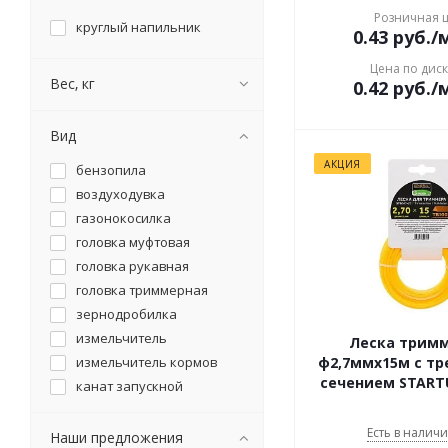
Розничная 
круглый напильник
0.43
руб.
/
Цена по дис
Вес, кг
0.42
руб.
/
Вид
АКЦИЯ
бензопила
воздуходувка
газонокосилка
головка муфтовая
головка рукавная
головка триммерная
зернодробилка
измельчитель
Леска трим
измельчитель кормов
ф2,7ммх15м с т
сечением START
канат запускной
ключ комбинированный
Есть в наличи
кусторез
Наши предложения