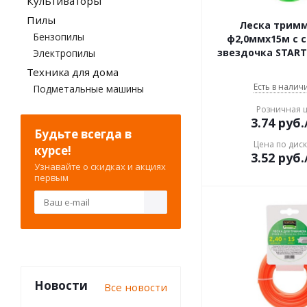
Культиваторы
Пилы
Леска трим
Бензопилы
ф2,0ммx15м с 
звездочка STAR
Электропилы
Техника для дома
Есть в наличи
Подметальные машины
Розничная 
3.74
руб.
Будьте всегда в
Цена по дис
курсе!
3.52
руб.
Узнавайте о скидках и акциях
первым
Новости
Все новости