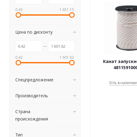
0.43
1 651.15
Цена по дисконту
0.42
1 601.62
Канат запускн
481159100
Спецпредложение
Есть в наличии 
Производитель
Страна
происхождения
Тип