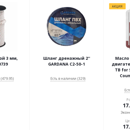
АКЦИЯ
ой 3 мм,
Шланг дренажный 2''
Масло 
0739
GARDANA С2-50-1
двигат
ТВ for 
Coun
(479.95)
Есть в наличии (329)
Ест
Р
17
Экон
Це
17