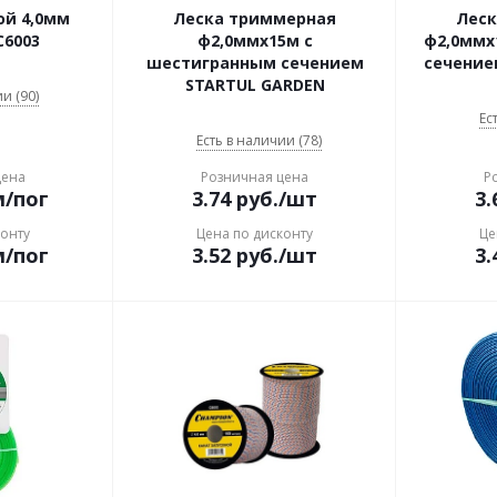
ой 4,0мм
Леска триммерная
Леск
C6003
ф2,0ммх15м с
ф2,0ммх
шестигранным сечением
сечение
STARTUL GARDEN
и (90)
Ес
Есть в наличии (78)
цена
Розничная цена
Р
м/пог
3.74
руб.
/шт
3.
конту
Цена по дисконту
Це
м/пог
3.52
руб.
/шт
3.