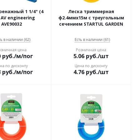
енажный 1 1/4" (4
Леска триммерная
 AV engineering
ф2.4ммx15м с треугольным
AVE90032
сечением STARTUL GARDEN
ть в наличии (62)
Есть в наличии (61)
озничная цена
Розничная цена
0
руб.
/м/пог
5.06
руб.
/шт
на по дисконту
Цена по дисконту
3
руб.
/м/пог
4.76
руб.
/шт