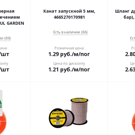
мерная
Канат запускной 5 мм,
Шланг др
сечением
4665270170981
бар),
TUL GARDEN
Есть в наличии (66)
и (69)
Ес
цена
Розничная цена
Р
/шт
1.29
руб.
/м/пог
2.8
конту
Цена по дисконту
Це
/шт
1.21
руб.
/м/пог
2.6