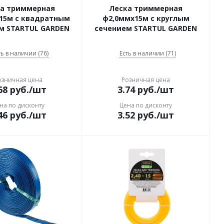
а триммерная
Леска триммерная
15м с квадратным
ф2,0ммх15м с круглым
м STARTUL GARDEN
сечением STARTUL GARDEN
ть в наличии (76)
Есть в наличии (71)
озничная цена
Розничная цена
68
руб.
/шт
3.74
руб.
/шт
на по дисконту
Цена по дисконту
46
руб.
/шт
3.52
руб.
/шт