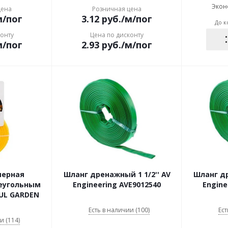
Экон
цена
Розничная цена
м/пог
3.12
руб.
/м/пог
До к
конту
Цена по дисконту
м/пог
2.93
руб.
/м/пог
мерная
Шланг дренажный 1 1/2'' AV
Шланг др
реугольным
Engineering AVE9012540
Engine
UL GARDEN
Есть в наличии (100)
Ест
и (114)