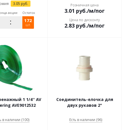
омия
3.05
руб.
Розничная цена
3.01
руб.
/м/пог
онца акции
Остаток
172
Цена по дисконту
2.83
руб.
/м/пог
шт.
енажный 1 1/4'' AV
Соединитель-елочка для
ering AVE9012532
двух рукавов 2"
ь в наличии (100)
Есть в наличии (96)