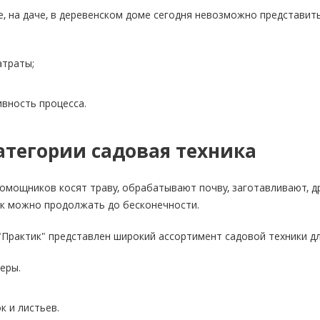
де, на даче, в деревенском доме сегодня невозможно представи
атраты;
вность процесса.
атегории садовая техника
мощников косят траву, обрабатывают почву, заготавливают, др
ок можно продолжать до бесконечности.
"Практик" представлен широкий ассортимент садовой техники дл
еры.
к и листьев.