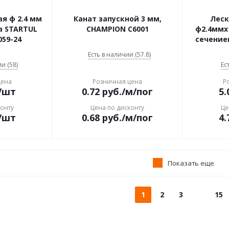
я ф 2.4 мм
Канат запускной 3 мм,
Леск
а STARTUL
CHAMPION C6001
ф2.4ммx
59-24
сечение
Есть в наличии (57.8)
и (58)
Ес
цена
Розничная цена
Р
/шт
0.72
руб.
/м/пог
5.
конту
Цена по дисконту
Це
/шт
0.68
руб.
/м/пог
4.
Показать еще
1
2
3
15