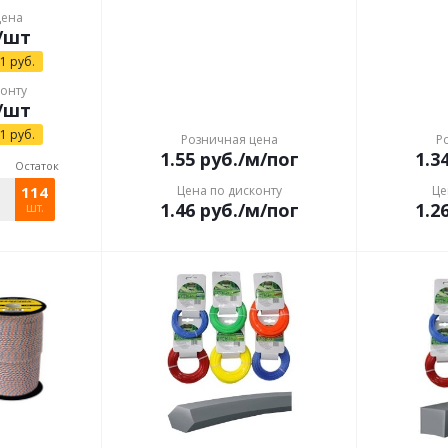
цена
/шт
21
руб.
конту
/шт
21
руб.
Розничная цена
Р
1.55
руб.
/м/пог
1.3
Остаток
114
Цена по дисконту
Це
1.46
руб.
/м/пог
1.2
шт.