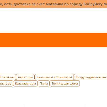
е, есть доставка за счет магазина по городу Бобруйску 
й техники
Аэраторы
Бензокосы и триммеры
Воздуходувки-пыле
листьев
Культиваторы
Пилы
Техника для дома