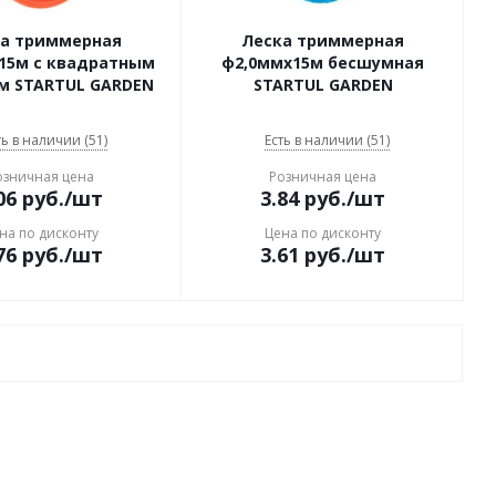
а триммерная
Леска триммерная
15м с квадратным
ф2,0ммx15м бесшумная
м STARTUL GARDEN
STARTUL GARDEN
ть в наличии (51)
Есть в наличии (51)
озничная цена
Розничная цена
06
руб.
/шт
3.84
руб.
/шт
на по дисконту
Цена по дисконту
76
руб.
/шт
3.61
руб.
/шт