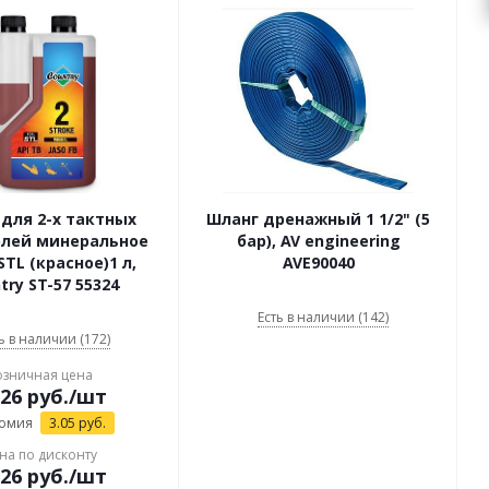
для 2-х тактных
Шланг дренажный 1 1/2" (5
елей минеральное
бар), AV engineering
STL (красное)1 л,
AVE90040
try ST-57 55324
Есть в наличии (142)
ь в наличии (172)
озничная цена
.26
руб.
/шт
омия
3.05
руб.
на по дисконту
.26
руб.
/шт