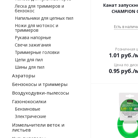
свеча зажигания
Канат запускн
Леска для триммеров и
бензокос
CHAMPION 
секатор садовый
электрический
Напильники для цепных пил
смазка для редукторов
Ножи для мотокос и
Есть в наличи
соединитель
триммеров
триммер
Рукава напорные
аккумуляторный
Свечи зажигания
триммер бензиновый
Розничная 
Триммерные головки
триммер электрический
1.01
руб.
/
Цепи для пил
цепь для бензопилы
Цена по дис
Шины для пил
шина для бензопилы
0.95
руб.
/
Аэраторы
шланг рукав
Бензокосы и триммеры
шпилька
электропила
Воздуходувки-пылесосы
Газонокосилки
Бензиновые
Электрические
Измельчители веток и
листьев