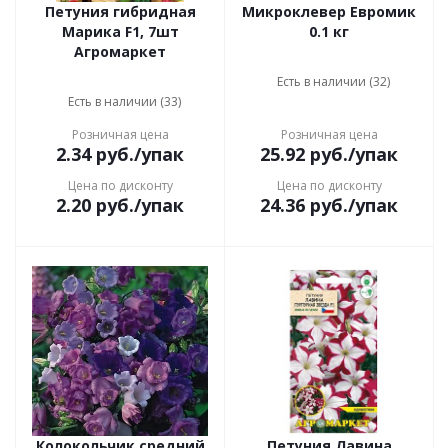
Петуния гибридная
Микроклевер Евромик
Марика F1, 7шт
0.1 кг
Агромаркет
Есть в наличии (32)
Есть в наличии (33)
Розничная цена
Розничная цена
2.34
руб.
/упак
25.92
руб.
/упак
Цена по дисконту
Цена по дисконту
2.20
руб.
/упак
24.36
руб.
/упак
Колокольчик средний
Петуния Лавина