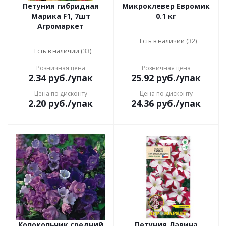
Петуния гибридная
Микроклевер Евромик
Марика F1, 7шт
0.1 кг
Агромаркет
Есть в наличии (32)
Есть в наличии (33)
Розничная цена
Розничная цена
2.34
руб.
/упак
25.92
руб.
/упак
Цена по дисконту
Цена по дисконту
2.20
руб.
/упак
24.36
руб.
/упак
Колокольчик средний
Петуния Лавина