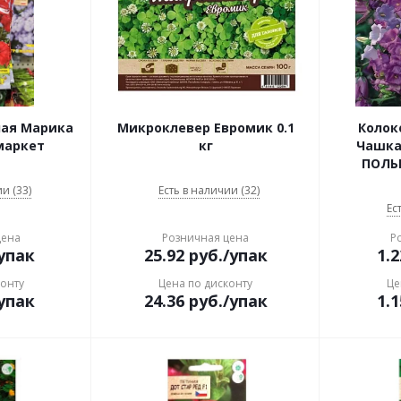
ная Марика
Микроклевер Евромик 0.1
Колок
маркет
кг
Чашка с
ПОЛЬ
и (33)
Есть в наличии (32)
Ес
цена
Розничная цена
Р
упак
25.92
руб.
/упак
1.2
конту
Цена по дисконту
Це
упак
24.36
руб.
/упак
1.1