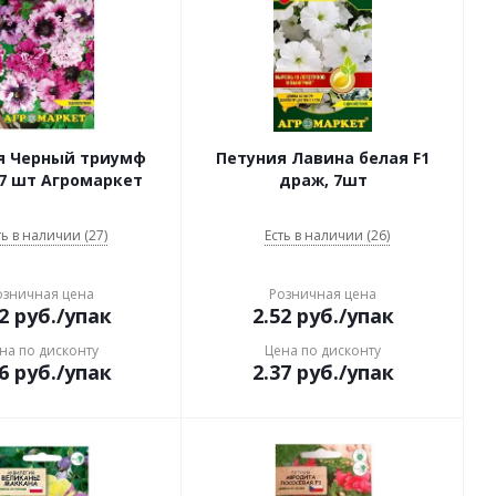
я Черный триумф
Петуния Лавина белая F1
7 шт Агромаркет
драж, 7шт
ть в наличии (27)
Есть в наличии (26)
озничная цена
Розничная цена
2
руб.
/упак
2.52
руб.
/упак
на по дисконту
Цена по дисконту
6
руб.
/упак
2.37
руб.
/упак