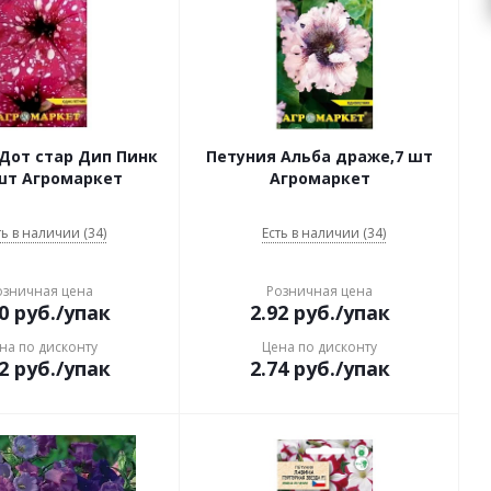
Дот стар Дип Пинк
Петуния Альба драже,7 шт
7шт Агромаркет
Агромаркет
ть в наличии (34)
Есть в наличии (34)
озничная цена
Розничная цена
0
руб.
/упак
2.92
руб.
/упак
на по дисконту
Цена по дисконту
2
руб.
/упак
2.74
руб.
/упак