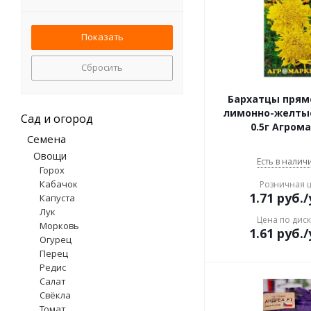
пеларгония
петуния
подсолнечник
пшеница
Сбросить
ромашка аптечная
тимьян
Бархатцы прям
фацелия
лимонно-желты
Сад и огород
0.5г Агром
цинния
Семена
шток-роза
Овощи
эхинацея
Есть в наличи
Горох
Кабачок
Розничная 
1.71
руб.
/
Капуста
Лук
Цена по дис
Морковь
1.61
руб.
/
Огурец
Перец
Редис
Салат
Свёкла
Томат