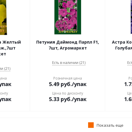
а Желтый
Петуния Даймонд Парпл F1,
Астра К
аж.,7шт
7шт, Агромаркет
Голубая
кет
Есть в наличии (21)
Ес
и (21)
цена
Розничная цена
Р
упак
5.49
руб.
/упак
1.7
конту
Цена по дисконту
Це
упак
5.33
руб.
/упак
1.6
Показать еще