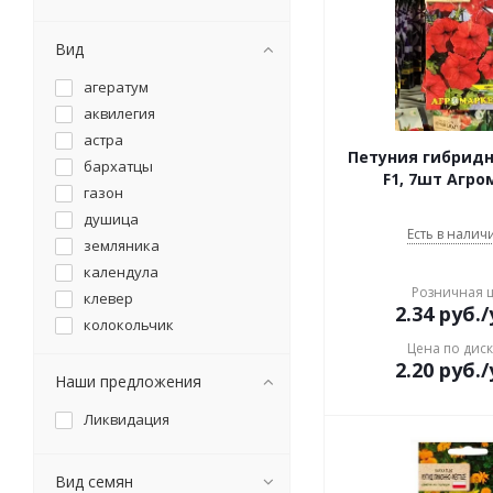
Вид
агератум
аквилегия
астра
Петуния гибрид
бархатцы
F1, 7шт Агро
газон
душица
Есть в наличи
земляника
календула
Розничная 
клевер
2.34
руб.
/
колокольчик
Цена по дис
лен
2.20
руб.
/
люпин
Наши предложения
маргаритка
Ликвидация
мелисса
мята
Вид семян
настурция