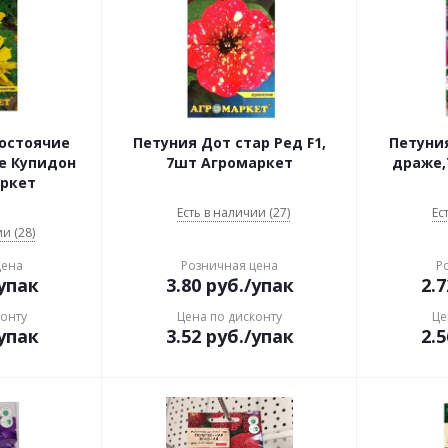
остоячие
Петуния Дот стар Ред F1,
Петуни
е Купидон
7шт Агромаркет
драже,
аркет
Есть в наличии (27)
Ес
и (28)
цена
Розничная цена
Р
упак
3.80
руб.
/упак
2.7
конту
Цена по дисконту
Це
упак
3.52
руб.
/упак
2.5