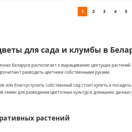
1
2
3
4
5
веты для сада и клумбы в Бела
ионах Беларуси располагает к выращиванию цветущих растений.
дпочитают разводить цветники собственными руками.
ик или благоустроить собственный сад стоит купить и посадить
й семян для разведения цветочных культур в домашних, дачных 
ративных растений