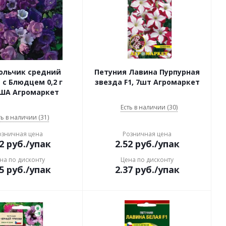
ольчик средний
Петуния Лавина Пурпурная
 Блюдцем 0,2 г
звезда F1, 7шт Агромаркет
ША Агромаркет
Есть в наличии (30)
ть в наличии (31)
озничная цена
Розничная цена
2
руб.
/упак
2.52
руб.
/упак
на по дисконту
Цена по дисконту
5
руб.
/упак
2.37
руб.
/упак