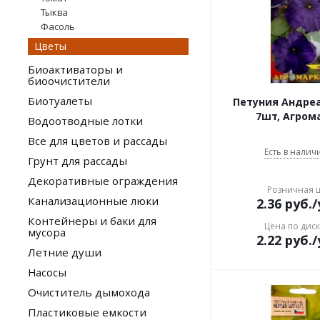
Тыква
Фасоль
Цветы
Биоактиваторы и
биоочистители
Биотуалеты
Петуния Андреа
7шт, Агром
Водоотводные лотки
Все для цветов и рассады
Есть в наличи
Грунт для рассады
Декоративные ограждения
Розничная 
Канализационные люки
2.36
руб.
/
Контейнеры и баки для
Цена по дис
мусора
2.22
руб.
/
Летние души
Насосы
Очиститель дымохода
Пластиковые емкости