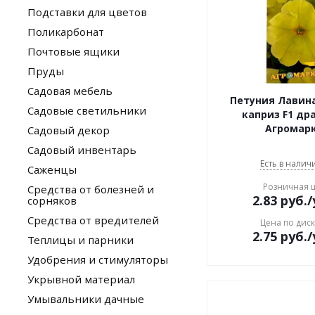
Подставки для цветов
Поликарбонат
Почтовые ящики
Пруды
Садовая мебель
Петуния Лавин
Садовые светильники
каприз F1 др
Агромар
Садовый декор
Садовый инвентарь
Есть в наличи
Саженцы
Розничная 
Средства от болезней и
2.83
руб.
/
сорняков
Средства от вредителей
Цена по дис
2.75
руб.
/
Теплицы и парники
Удобрения и стимуляторы
Укрывной материал
Умывальники дачные