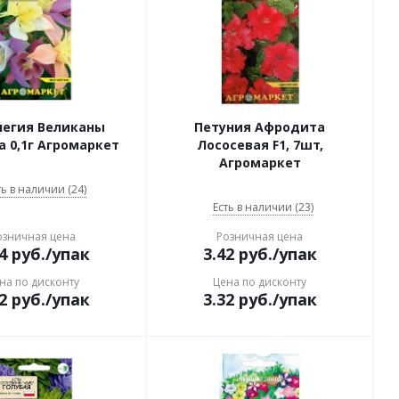
легия Великаны
Петуния Афродита
 0,1г Агромаркет
Лососевая F1, 7шт,
Агромаркет
ть в наличии (24)
Есть в наличии (23)
озничная цена
Розничная цена
4
руб.
/упак
3.42
руб.
/упак
на по дисконту
Цена по дисконту
2
руб.
/упак
3.32
руб.
/упак