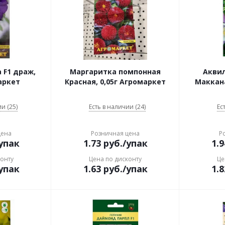
 F1 драж,
Маргаритка помпонная
Акви
аркет
Красная, 0,05г Агромаркет
Маккана
и (25)
Есть в наличии (24)
Ес
цена
Розничная цена
Р
упак
1.73
руб.
/упак
1.9
конту
Цена по дисконту
Це
упак
1.63
руб.
/упак
1.8