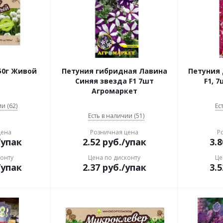
50г Живой
Петуния гибридная Лавина
Петуния 
Синяя звезда F1 7шт
F1, 
Агромаркет
и (62)
Ес
Есть в наличии (51)
цена
Розничная цена
Р
/упак
2.52
руб.
/упак
3.8
конту
Цена по дисконту
Це
/упак
2.37
руб.
/упак
3.5