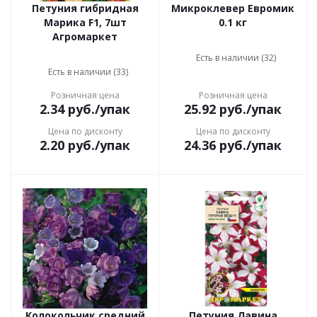
Петуния гибридная
Микроклевер Евромик
Марика F1, 7шт
0.1 кг
Агромаркет
Есть в наличии (32)
Есть в наличии (33)
Розничная цена
Розничная цена
2.34
руб.
/упак
25.92
руб.
/упак
Цена по дисконту
Цена по дисконту
2.20
руб.
/упак
24.36
руб.
/упак
Колокольчик средний
Петуния Лавина