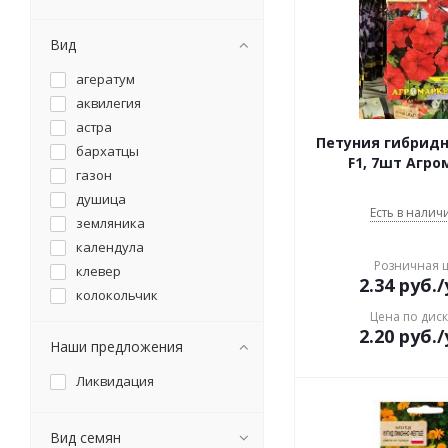
Вид
агератум
аквилегия
астра
Петуния гибрид
бархатцы
F1, 7шт Агро
газон
душица
Есть в наличи
земляника
календула
Розничная 
клевер
2.34
руб.
/
колокольчик
Цена по дис
лен
2.20
руб.
/
люпин
Наши предложения
маргаритка
Ликвидация
мелисса
мята
Вид семян
настурция