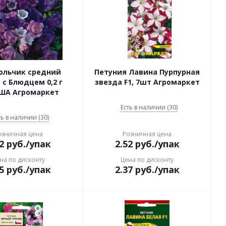
ольчик средний
Петуния Лавина Пурпурная
 Блюдцем 0,2 г
звезда F1, 7шт Агромаркет
ША Агромаркет
Есть в наличии (30)
ть в наличии (30)
озничная цена
Розничная цена
2
руб.
/упак
2.52
руб.
/упак
на по дисконту
Цена по дисконту
5
руб.
/упак
2.37
руб.
/упак