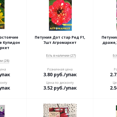
остоячие
Петуния Дот стар Ред F1,
Петуни
е Купидон
7шт Агромаркет
драже,
аркет
Есть в наличии (27)
Ес
и (28)
цена
Розничная цена
Р
упак
3.80
руб.
/упак
2.7
конту
Цена по дисконту
Це
упак
3.52
руб.
/упак
2.5