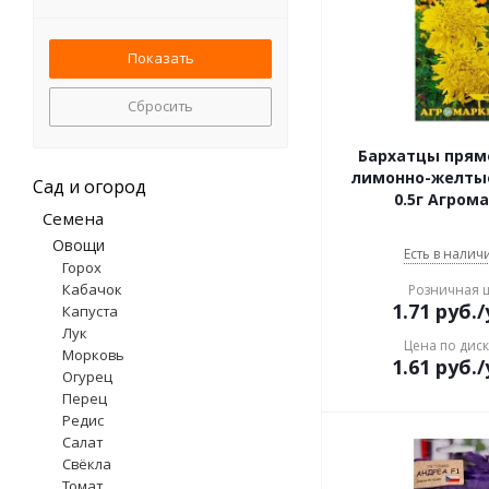
пеларгония
петуния
подсолнечник
пшеница
Сбросить
ромашка аптечная
тимьян
Бархатцы прям
фацелия
лимонно-желты
Сад и огород
0.5г Агром
цинния
Семена
шток-роза
Овощи
эхинацея
Есть в наличи
Горох
Кабачок
Розничная 
1.71
руб.
/
Капуста
Лук
Цена по дис
Морковь
1.61
руб.
/
Огурец
Перец
Редис
Салат
Свёкла
Томат