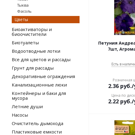
Тыква
Фасоль
Цветы
Биоактиваторы и
биоочистители
Биотуалеты
Петуния Андреа
7шт, Агром
Водоотводные лотки
Все для цветов и рассады
Есть в наличи
Грунт для рассады
Декоративные ограждения
Розничная 
Канализационные люки
2.36
руб.
/
Контейнеры и баки для
Цена по дис
мусора
2.22
руб.
/
Летние души
Насосы
Очиститель дымохода
Пластиковые емкости