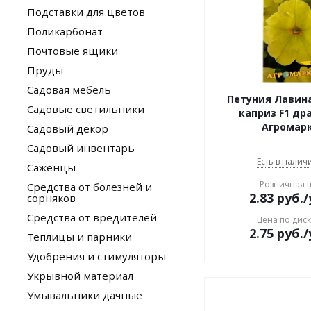
Подставки для цветов
Поликарбонат
Почтовые ящики
Пруды
Садовая мебель
Петуния Лавин
Садовые светильники
каприз F1 др
Агромар
Садовый декор
Садовый инвентарь
Есть в наличи
Саженцы
Розничная 
Средства от болезней и
2.83
руб.
/
сорняков
Средства от вредителей
Цена по дис
2.75
руб.
/
Теплицы и парники
Удобрения и стимуляторы
Укрывной материал
Умывальники дачные