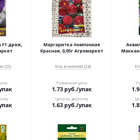
 F1 драж,
Маргаритка помпонная
Акви
аркет
Красная, 0,05г Агромаркет
Маккана
и (25)
Есть в наличии (24)
Ес
цена
Розничная цена
Р
упак
1.73
руб.
/упак
1.9
конту
Цена по дисконту
Це
упак
1.63
руб.
/упак
1.8