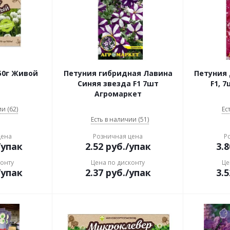
50г Живой
Петуния гибридная Лавина
Петуния 
Синяя звезда F1 7шт
F1, 
Агромаркет
и (62)
Ес
Есть в наличии (51)
цена
Розничная цена
Р
/упак
2.52
руб.
/упак
3.8
конту
Цена по дисконту
Це
/упак
2.37
руб.
/упак
3.5