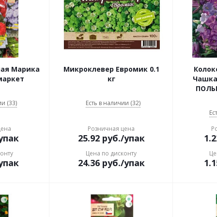
ная Марика
Микроклевер Евромик 0.1
Колок
маркет
кг
Чашка с
ПОЛЬ
и (33)
Есть в наличии (32)
Ес
цена
Розничная цена
Р
упак
25.92
руб.
/упак
1.2
конту
Цена по дисконту
Це
упак
24.36
руб.
/упак
1.1