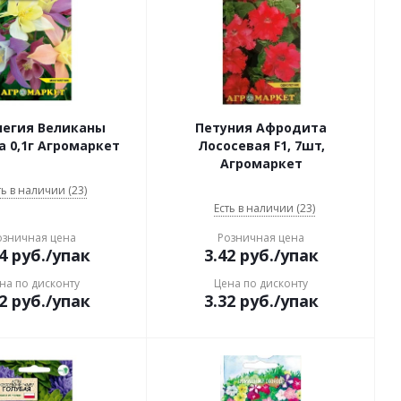
легия Великаны
Петуния Афродита
 0,1г Агромаркет
Лососевая F1, 7шт,
Агромаркет
ть в наличии (23)
Есть в наличии (23)
озничная цена
Розничная цена
4
руб.
/упак
3.42
руб.
/упак
на по дисконту
Цена по дисконту
2
руб.
/упак
3.32
руб.
/упак