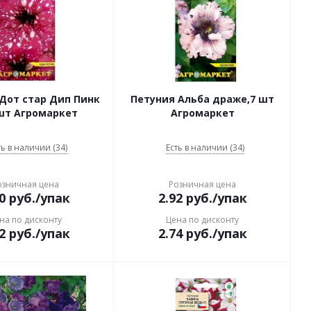
Дот стар Дип Пинк
Петуния Альба драже,7 шт
7шт Агромаркет
Агромаркет
ть в наличии (34)
Есть в наличии (34)
озничная цена
Розничная цена
0
руб.
/упак
2.92
руб.
/упак
на по дисконту
Цена по дисконту
2
руб.
/упак
2.74
руб.
/упак