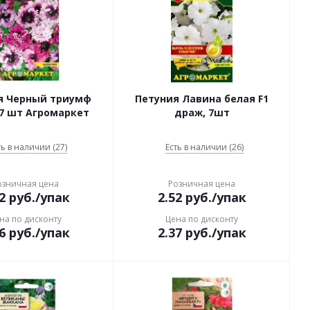
я Черный триумф
Петуния Лавина белая F1
7 шт Агромаркет
драж, 7шт
ть в наличии (27)
Есть в наличии (26)
озничная цена
Розничная цена
2
руб.
/упак
2.52
руб.
/упак
на по дисконту
Цена по дисконту
6
руб.
/упак
2.37
руб.
/упак