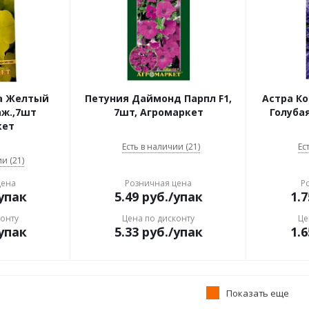
а Желтый
Петуния Даймонд Парпл F1,
Астра К
аж.,7шт
7шт, Агромаркет
Голубая
кет
Есть в наличии (21)
Ес
и (21)
цена
Розничная цена
Р
упак
5.49
руб.
/упак
1.7
конту
Цена по дисконту
Це
упак
5.33
руб.
/упак
1.6
Показать еще