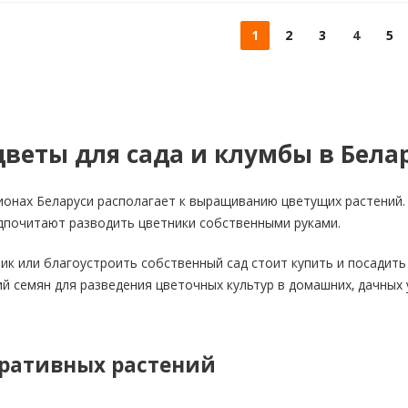
1
2
3
4
5
веты для сада и клумбы в Бела
ионах Беларуси располагает к выращиванию цветущих растений.
дпочитают разводить цветники собственными руками.
ик или благоустроить собственный сад стоит купить и посадить
й семян для разведения цветочных культур в домашних, дачных 
ративных растений