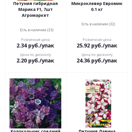
Петуния гибридная
Микроклевер Евромик
Марика F1, 7шт
0.1 кг
Агромаркет
Есть в наличии (32)
Есть в наличии (33)
Розничная цена
Розничная цена
2.34
руб.
/упак
25.92
руб.
/упак
Цена по дисконту
Цена по дисконту
2.20
руб.
/упак
24.36
руб.
/упак
Колокольчик средний
Петуния Лавина