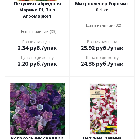
Петуния гибридная
Микроклевер Евромик
Марика F1, 7шт
0.1 кг
Агромаркет
Есть в наличии (32)
Есть в наличии (33)
Розничная цена
Розничная цена
2.34
руб.
/упак
25.92
руб.
/упак
Цена по дисконту
Цена по дисконту
2.20
руб.
/упак
24.36
руб.
/упак
Колокольчик средний
Петуния Лавина