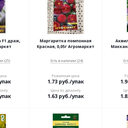
 F1 драж,
Маргаритка помпонная
Акви
аркет
Красная, 0,05г Агромаркет
Маккана
и (25)
Есть в наличии (24)
Ес
цена
Розничная цена
Р
упак
1.73
руб.
/упак
1.9
конту
Цена по дисконту
Це
упак
1.63
руб.
/упак
1.8