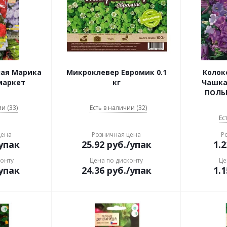
ная Марика
Микроклевер Евромик 0.1
Колок
маркет
кг
Чашка с
ПОЛЬ
и (33)
Есть в наличии (32)
Ес
цена
Розничная цена
Р
упак
25.92
руб.
/упак
1.2
конту
Цена по дисконту
Це
упак
24.36
руб.
/упак
1.1