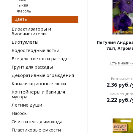
Тыква
Фасоль
Цветы
Биоактиваторы и
биоочистители
Биотуалеты
Петуния Андреа
7шт, Агром
Водоотводные лотки
Все для цветов и рассады
Есть в наличи
Грунт для рассады
Декоративные ограждения
Розничная 
Канализационные люки
2.36
руб.
/
Контейнеры и баки для
Цена по дис
мусора
2.22
руб.
/
Летние души
Насосы
Очиститель дымохода
Пластиковые емкости