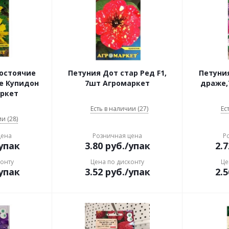
остоячие
Петуния Дот стар Ред F1,
Петуни
е Купидон
7шт Агромаркет
драже,
аркет
Есть в наличии (27)
Ес
и (28)
цена
Розничная цена
Р
упак
3.80
руб.
/упак
2.7
конту
Цена по дисконту
Це
упак
3.52
руб.
/упак
2.5