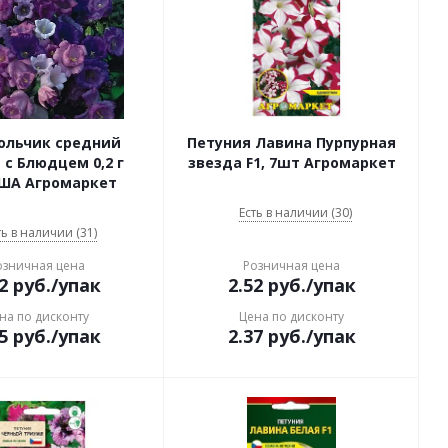
ольчик средний
Петуния Лавина Пурпурная
 Блюдцем 0,2 г
звезда F1, 7шт Агромаркет
ША Агромаркет
Есть в наличии (30)
ть в наличии (31)
озничная цена
Розничная цена
2
руб.
/упак
2.52
руб.
/упак
на по дисконту
Цена по дисконту
5
руб.
/упак
2.37
руб.
/упак