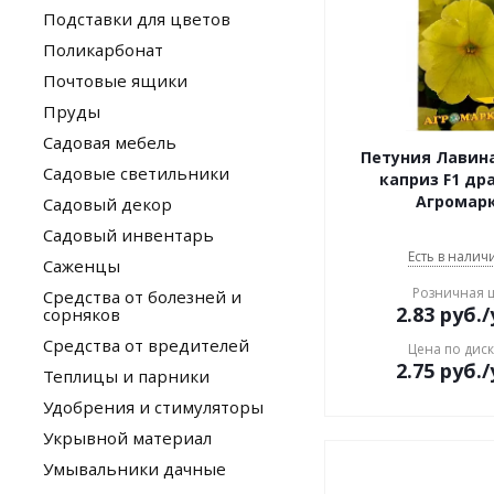
Подставки для цветов
Поликарбонат
Почтовые ящики
Пруды
Садовая мебель
Петуния Лавин
Садовые светильники
каприз F1 др
Агромар
Садовый декор
Садовый инвентарь
Есть в наличи
Саженцы
Розничная 
Средства от болезней и
2.83
руб.
/
сорняков
Средства от вредителей
Цена по дис
2.75
руб.
/
Теплицы и парники
Удобрения и стимуляторы
Укрывной материал
Умывальники дачные