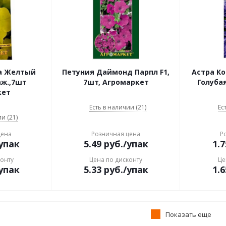
а Желтый
Петуния Даймонд Парпл F1,
Астра К
аж.,7шт
7шт, Агромаркет
Голубая
кет
Есть в наличии (21)
Ес
и (21)
цена
Розничная цена
Р
упак
5.49
руб.
/упак
1.7
конту
Цена по дисконту
Це
упак
5.33
руб.
/упак
1.6
Показать еще