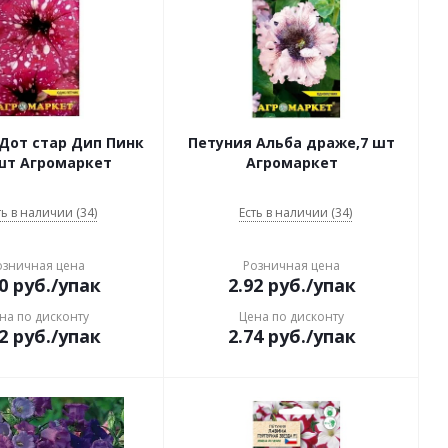
Дот стар Дип Пинк
Петуния Альба драже,7 шт
7шт Агромаркет
Агромаркет
ть в наличии (34)
Есть в наличии (34)
озничная цена
Розничная цена
0
руб.
/упак
2.92
руб.
/упак
на по дисконту
Цена по дисконту
2
руб.
/упак
2.74
руб.
/упак