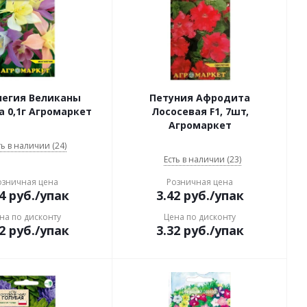
легия Великаны
Петуния Афродита
 0,1г Агромаркет
Лососевая F1, 7шт,
Агромаркет
ть в наличии (24)
Есть в наличии (23)
озничная цена
Розничная цена
4
руб.
/упак
3.42
руб.
/упак
на по дисконту
Цена по дисконту
2
руб.
/упак
3.32
руб.
/упак