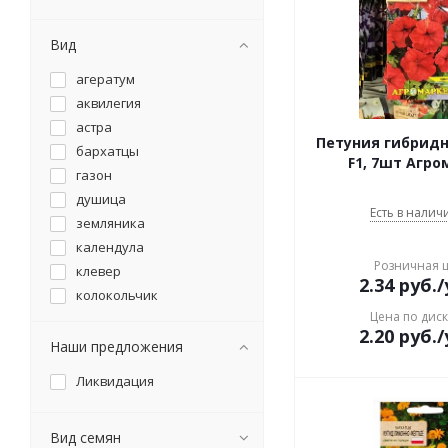
Вид
агератум
аквилегия
астра
Петуния гибрид
бархатцы
F1, 7шт Агро
газон
душица
Есть в наличи
земляника
календула
Розничная 
клевер
2.34
руб.
/
колокольчик
Цена по дис
лен
2.20
руб.
/
люпин
Наши предложения
маргаритка
Ликвидация
мелисса
мята
Вид семян
настурция