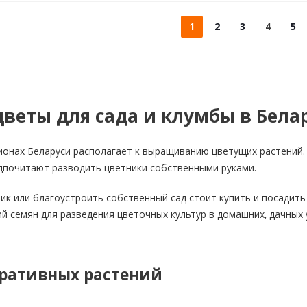
1
2
3
4
5
веты для сада и клумбы в Бела
ионах Беларуси располагает к выращиванию цветущих растений.
дпочитают разводить цветники собственными руками.
ик или благоустроить собственный сад стоит купить и посадить
й семян для разведения цветочных культур в домашних, дачных 
ративных растений