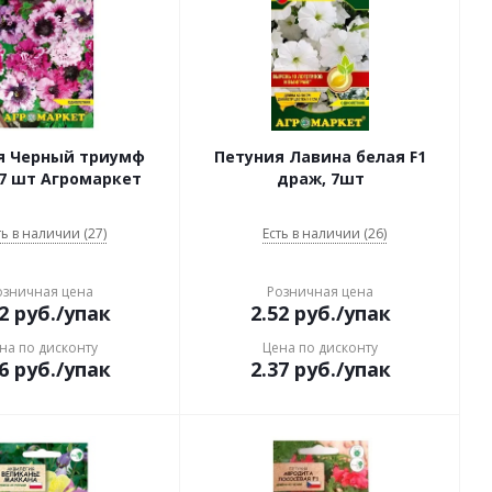
я Черный триумф
Петуния Лавина белая F1
7 шт Агромаркет
драж, 7шт
ть в наличии (27)
Есть в наличии (26)
озничная цена
Розничная цена
2
руб.
/упак
2.52
руб.
/упак
на по дисконту
Цена по дисконту
6
руб.
/упак
2.37
руб.
/упак