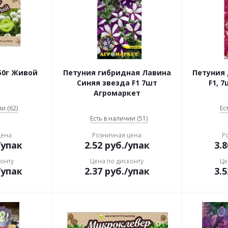
50г Живой
Петуния гибридная Лавина
Петуния 
Синяя звезда F1 7шт
F1, 
Агромаркет
и (62)
Ес
Есть в наличии (51)
цена
Розничная цена
Р
/упак
2.52
руб.
/упак
3.8
конту
Цена по дисконту
Це
/упак
2.37
руб.
/упак
3.5