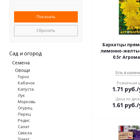
пеларгония
петуния
подсолнечник
пшеница
Сбросить
ромашка аптечная
тимьян
Бархатцы прям
фацелия
лимонно-желты
Сад и огород
0.5г Агром
цинния
Семена
шток-роза
Овощи
эхинацея
Есть в наличи
Горох
Кабачок
Розничная 
1.71
руб.
/
Капуста
Лук
Цена по дис
Морковь
1.61
руб.
/
Огурец
Перец
Редис
Салат
Свёкла
Томат