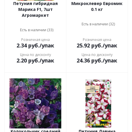
Петуния гибридная
Микроклевер Евромик
Марика F1, 7шт
0.1 кг
Агромаркет
Есть в наличии (32)
Есть в наличии (33)
Розничная цена
Розничная цена
2.34
руб.
/упак
25.92
руб.
/упак
Цена по дисконту
Цена по дисконту
2.20
руб.
/упак
24.36
руб.
/упак
Колокольчик средний
Петуния Лавина