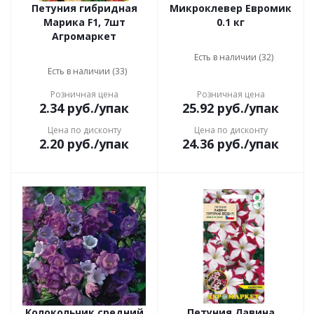
Петуния гибридная
Микроклевер Евромик
Марика F1, 7шт
0.1 кг
Агромаркет
Есть в наличии (32)
Есть в наличии (33)
Розничная цена
Розничная цена
2.34
руб.
/упак
25.92
руб.
/упак
Цена по дисконту
Цена по дисконту
2.20
руб.
/упак
24.36
руб.
/упак
Колокольчик средний
Петуния Лавина