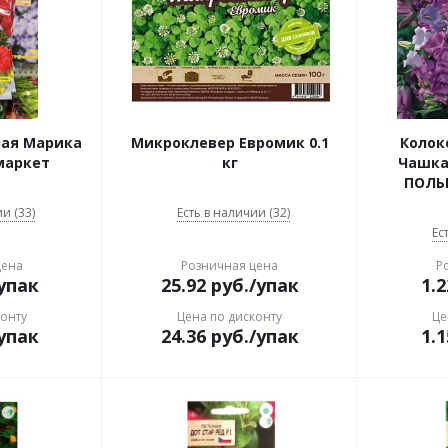
ная Марика
Микроклевер Евромик 0.1
Колок
маркет
кг
Чашка с
ПОЛЬ
и (33)
Есть в наличии (32)
Ес
цена
Розничная цена
Р
упак
25.92
руб.
/упак
1.2
конту
Цена по дисконту
Це
упак
24.36
руб.
/упак
1.1