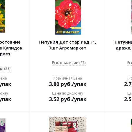
остоячие
Петуния Дот стар Ред F1,
Петуни
е Купидон
7шт Агромаркет
драже,
аркет
Есть в наличии (27)
Ес
и (28)
цена
Розничная цена
Р
упак
3.80
руб.
/упак
2.7
конту
Цена по дисконту
Це
упак
3.52
руб.
/упак
2.5