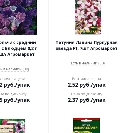
ольчик средний
Петуния Лавина Пурпурная
 Блюдцем 0,2 г
звезда F1, 7шт Агромаркет
ША Агромаркет
Есть в наличии (30)
ть в наличии (30)
озничная цена
Розничная цена
2
руб.
/упак
2.52
руб.
/упак
на по дисконту
Цена по дисконту
5
руб.
/упак
2.37
руб.
/упак