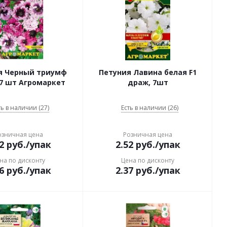
я Черный триумф
Петуния Лавина белая F1
7 шт Агромаркет
драж, 7шт
ть в наличии (27)
Есть в наличии (26)
озничная цена
Розничная цена
2
руб.
/упак
2.52
руб.
/упак
на по дисконту
Цена по дисконту
6
руб.
/упак
2.37
руб.
/упак