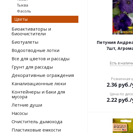
Тыква
Фасоль
Цветы
Биоактиваторы и
биоочистители
Биотуалеты
Петуния Андреа
7шт, Агром
Водоотводные лотки
Все для цветов и рассады
Есть в наличи
Грунт для рассады
Декоративные ограждения
Розничная 
Канализационные люки
2.36
руб.
/
Контейнеры и баки для
Цена по дис
мусора
2.22
руб.
/
Летние души
Насосы
Очиститель дымохода
Пластиковые емкости