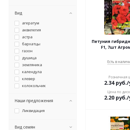
Вид
агератум
аквилегия
астра
Петуния гибрид
бархатцы
F1, 7шт Агро
газон
душица
Есть в наличи
земляника
календула
Розничная 
клевер
2.34
руб.
/
колокольчик
Цена по дис
лен
2.20
руб.
/
люпин
Наши предложения
маргаритка
Ликвидация
мелисса
мята
Вид семян
настурция