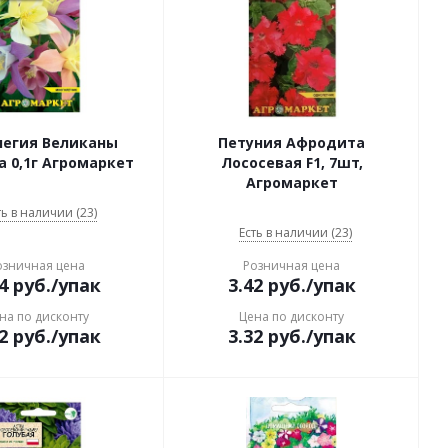
легия Великаны
Петуния Афродита
 0,1г Агромаркет
Лососевая F1, 7шт,
Агромаркет
ть в наличии (23)
Есть в наличии (23)
озничная цена
Розничная цена
4
руб.
/упак
3.42
руб.
/упак
на по дисконту
Цена по дисконту
2
руб.
/упак
3.32
руб.
/упак