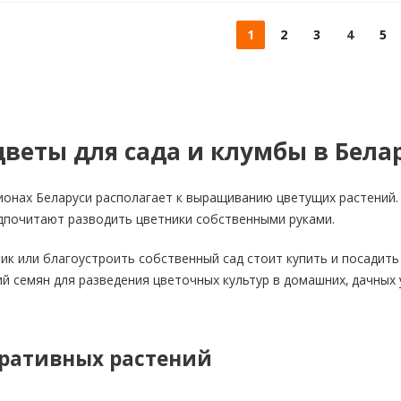
1
2
3
4
5
веты для сада и клумбы в Бела
ионах Беларуси располагает к выращиванию цветущих растений.
дпочитают разводить цветники собственными руками.
ик или благоустроить собственный сад стоит купить и посадить
й семян для разведения цветочных культур в домашних, дачных 
ративных растений