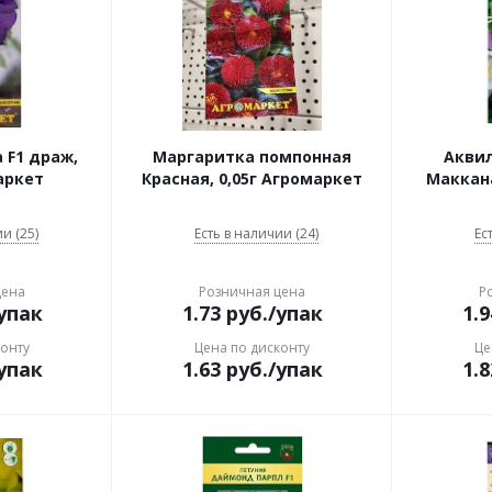
 F1 драж,
Маргаритка помпонная
Акви
аркет
Красная, 0,05г Агромаркет
Маккана
и (25)
Есть в наличии (24)
Ес
цена
Розничная цена
Р
упак
1.73
руб.
/упак
1.9
конту
Цена по дисконту
Це
упак
1.63
руб.
/упак
1.8