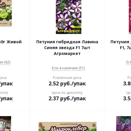
50г Живой
Петуния гибридная Лавина
Петуния 
Синяя звезда F1 7шт
F1, 
Агромаркет
и (62)
Ес
Есть в наличии (51)
цена
Розничная цена
Р
/упак
2.52
руб.
/упак
3.8
конту
Цена по дисконту
Це
/упак
2.37
руб.
/упак
3.5