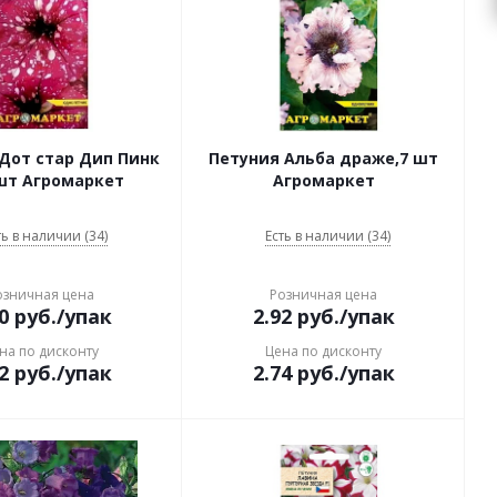
Дот стар Дип Пинк
Петуния Альба драже,7 шт
7шт Агромаркет
Агромаркет
ть в наличии (34)
Есть в наличии (34)
озничная цена
Розничная цена
0
руб.
/упак
2.92
руб.
/упак
на по дисконту
Цена по дисконту
2
руб.
/упак
2.74
руб.
/упак