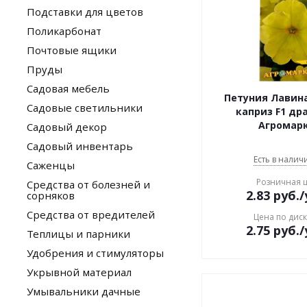
Подставки для цветов
Поликарбонат
Почтовые ящики
Пруды
Садовая мебель
Петуния Лавин
Садовые светильники
каприз F1 др
Агромар
Садовый декор
Садовый инвентарь
Есть в наличи
Саженцы
Розничная 
Средства от болезней и
2.83
руб.
/
сорняков
Средства от вредителей
Цена по дис
2.75
руб.
/
Теплицы и парники
Удобрения и стимуляторы
Укрывной материал
Умывальники дачные