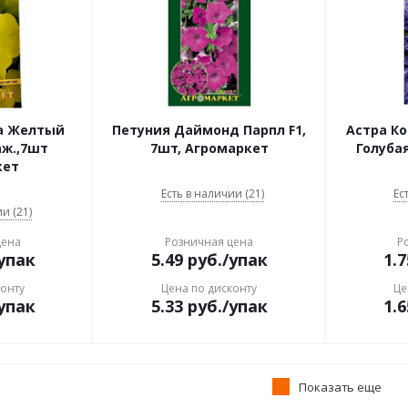
а Желтый
Петуния Даймонд Парпл F1,
Астра К
аж.,7шт
7шт, Агромаркет
Голубая
кет
Есть в наличии (21)
Ес
и (21)
цена
Розничная цена
Р
упак
5.49
руб.
/упак
1.7
конту
Цена по дисконту
Це
упак
5.33
руб.
/упак
1.6
Показать еще