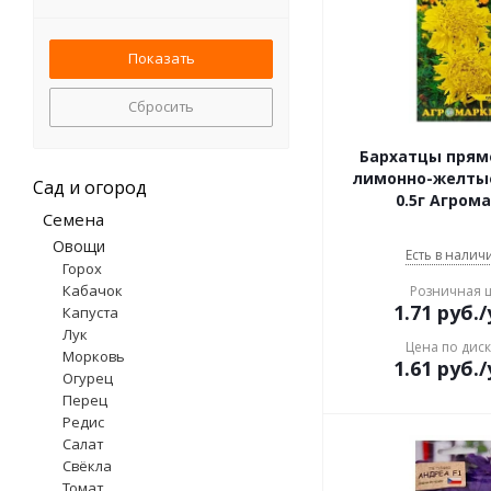
пеларгония
петуния
подсолнечник
пшеница
Сбросить
ромашка аптечная
тимьян
Бархатцы прям
фацелия
лимонно-желты
Сад и огород
0.5г Агром
цинния
Семена
шток-роза
Овощи
эхинацея
Есть в наличи
Горох
Кабачок
Розничная 
1.71
руб.
/
Капуста
Лук
Цена по дис
Морковь
1.61
руб.
/
Огурец
Перец
Редис
Салат
Свёкла
Томат