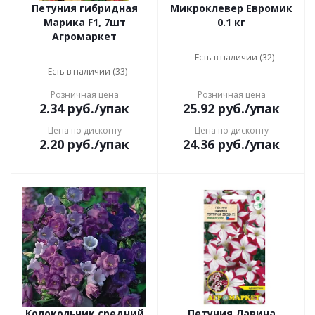
Петуния гибридная
Микроклевер Евромик
Марика F1, 7шт
0.1 кг
Агромаркет
Есть в наличии (32)
Есть в наличии (33)
Розничная цена
Розничная цена
2.34
руб.
/упак
25.92
руб.
/упак
Цена по дисконту
Цена по дисконту
2.20
руб.
/упак
24.36
руб.
/упак
Колокольчик средний
Петуния Лавина